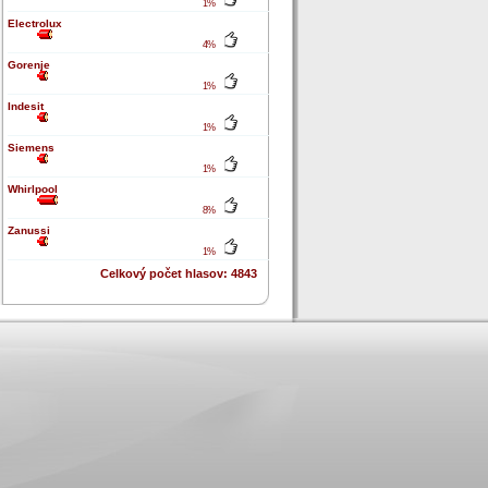
1%
Electrolux
4%
Gorenje
1%
Indesit
1%
Siemens
1%
Whirlpool
8%
Zanussi
1%
Celkový počet hlasov: 4843