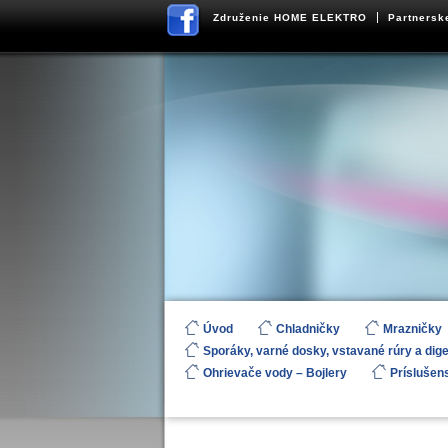
Združenie HOME ELEKTRO
Partnersk
Úvod
Chladničky
Mrazničky
Sporáky, varné dosky, vstavané rúry a dig
Ohrievače vody – Bojlery
Príslušen