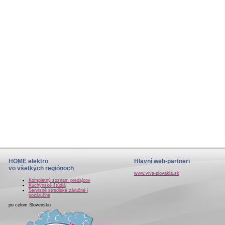
HOME elektro
Hlavní web-partneri
vo všetkých regiónoch
www.viva-slovakia.sk
Kompletný zoznam predajcov
Kuchynské štúdiá
Servisné strediská záručné i
pozáručné
po celom Slovensku