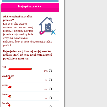
Najlepšia práčka
Aká je najlepšia značka
práčiek?
Kto by si túto otázku
nedával pred kúpou novej
práčky. Pohľadov a kritérií
je veľa a odpoveď by bola
vždy iná. Návštevníci
našich stránok si volia tú svoju naj značku
práčiek.
Dajte jeden svoj hlas tej svojej značke
práčky, ktorú už roky používate a ktorú
považujete za tú naj
.
Aeg
76%
Bauknecht
1%
Beko
4%
Bosch
2%
Candy