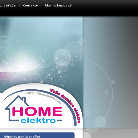
k, súťaže
Kontakty
Ako nakupovať
Výrobky podľa značky