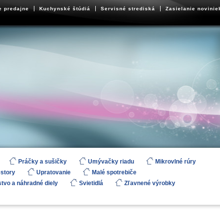
e predajne
Kuchynské štúdiá
Servisné strediská
Zasielanie novinie
Práčky a sušičky
Umývačky riadu
Mikrovlné rúry
estory
Upratovanie
Malé spotrebiče
stvo a náhradné diely
Svietidlá
Zľavnené výrobky