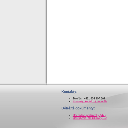
Kontakty:
Telefón: +421 904 807 907
Kontakty, kontaktný formulár
Dôležité dokumenty:
Obchodne_podmienky
(.doc)
Odstupenie_od_zmluvy
(.doc)