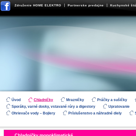
Združenie HOME ELEKTRO
Partnerske predajne
Kuchynské štú
Úvod
Chladničky
Mrazničky
Práčky a sušičky
Sporáky, varné dosky, vstavané rúry a digestory
Upratovanie
Ohrievače vody – Bojlery
Príslušenstvo a náhradné diely
Chladničky monoklimatické