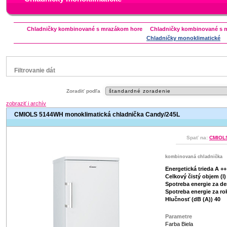
Chladničky kombinované s mrazákom hore
Chladničky kombinované s 
Chladničky monoklimatické
Filtrovanie dát
Značka
Zoradiť podľa
Beko
Candy
Gorenje
Hisense
Indesit
zobraziť i archív
Zanussi
CMIOLS 5144WH monoklimatická chladnička Candy/245L
Status
Zľavnený výrobok
Spať na:
CMIOLS
kombinovaná chladnička
Energetická trieda A ++
Celkový čistý objem (l)
Spotreba energie za de
Spotreba energie za rok
Hlučnosť (dB (A)) 40
Parametre
Farba Biela