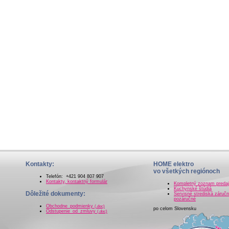
Kontakty:
HOME elektro
vo všetkých regiónoch
Telefón: +421 904 807 907
Kontakty, kontaktný formulár
Kompletný zoznam preda
Kuchynské štúdiá
Dôležité dokumenty:
Servisné strediská záručn
pozáručné
Obchodne_podmienky
(.doc)
po celom Slovensku
Odstupenie_od_zmluvy
(.doc)