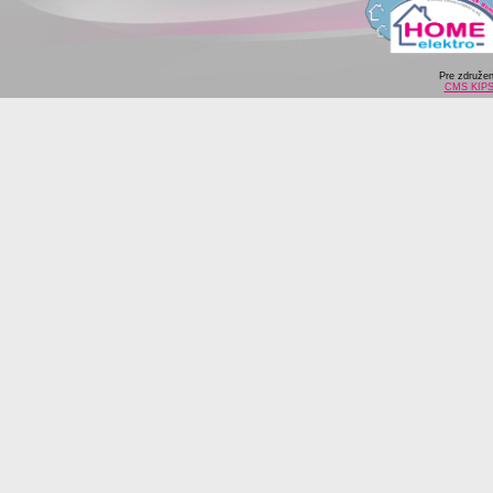
Pre združe
CMS KIP