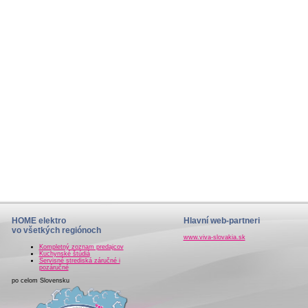
HOME elektro
Hlavní web-partneri
vo všetkých regiónoch
www.viva-slovakia.sk
Kompletný zoznam predajcov
Kuchynské štúdiá
Servisné strediská záručné i
pozáručné
po celom Slovensku