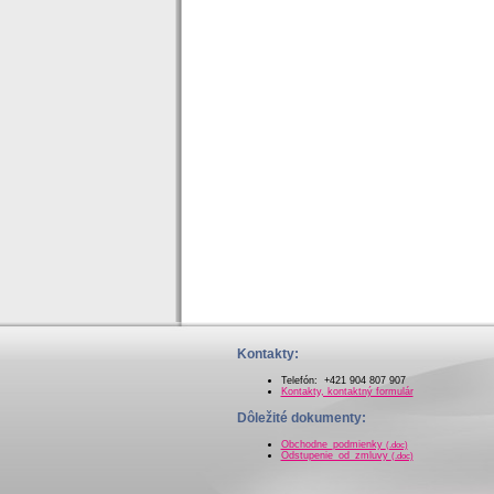
Kontakty:
Telefón: +421 904 807 907
Kontakty, kontaktný formulár
Dôležité dokumenty:
Obchodne_podmienky
(.doc)
Odstupenie_od_zmluvy
(.doc)