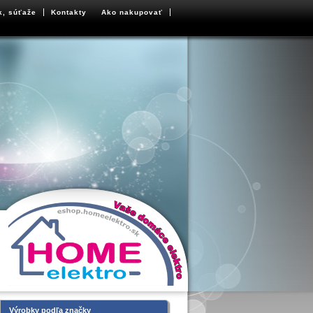
k, súťaže
Kontakty
Ako nakupovať
Výrobky podľa značky