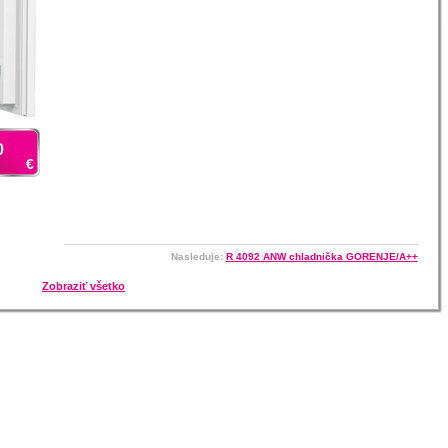
0
€
Nasleduje:
R 4092 ANW chladnička GORENJE/A++
Zobraziť všetko