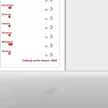
1%
Electrolux
4%
Gorenje
1%
Indesit
1%
Siemens
1%
Whirlpool
8%
Zanussi
1%
Celkový počet hlasov: 4844