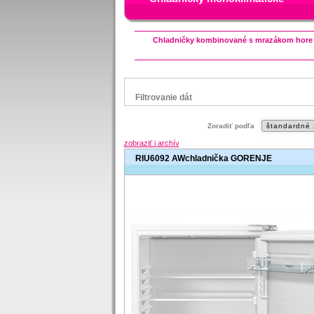
Chladničky kombinované s mrazákom hore
Filtrovanie dát
Značka
Zoradiť podľa
Beko
Candy
Gorenje
Hisense
I
zobraziť i archív
Zanussi
RIU6092 AWchladnička GORENJE
Status
Zľavnený výrobok