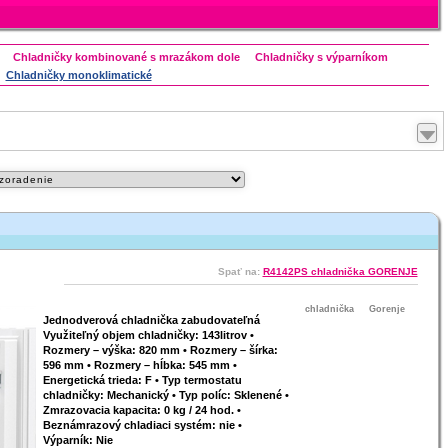
Chladničky kombinované s mrazákom dole
Chladničky s výparníkom
Chladničky monoklimatické
ndesit
Spať na:
R4142PS chladnička GORENJE
Maximalizovať
chladnička
Gorenje
Jednodverová chladnička zabudovateľná
Využiteľný objem chladničky: 143litrov •
Rozmery – výška: 820 mm • Rozmery – šírka:
596 mm • Rozmery – hĺbka: 545 mm •
Energetická trieda: F • Typ termostatu
chladničky: Mechanický • Typ políc: Sklenené •
Zmrazovacia kapacita: 0 kg / 24 hod. •
Beznámrazový chladiaci systém: nie •
Výparník: Nie