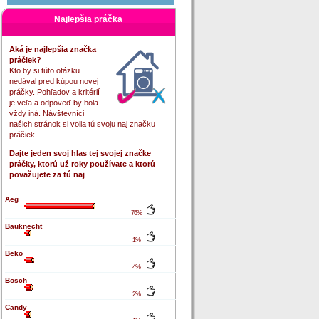
Najlepšia práčka
Aká je najlepšia značka
práčiek?
Kto by si túto otázku
nedával pred kúpou novej
práčky. Pohľadov a kritérií
je veľa a odpoveď by bola
vždy iná. Návštevníci
našich stránok si volia tú svoju naj značku
práčiek.
Dajte jeden svoj hlas tej svojej značke
práčky, ktorú už roky používate a ktorú
považujete za tú naj
.
Aeg
76%
Bauknecht
1%
Beko
4%
Bosch
2%
Candy