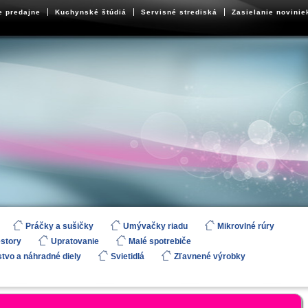
e predajne
Kuchynské štúdiá
Servisné strediská
Zasielanie novinie
Práčky a sušičky
Umývačky riadu
Mikrovlné rúry
estory
Upratovanie
Malé spotrebiče
stvo a náhradné diely
Svietidlá
Zľavnené výrobky