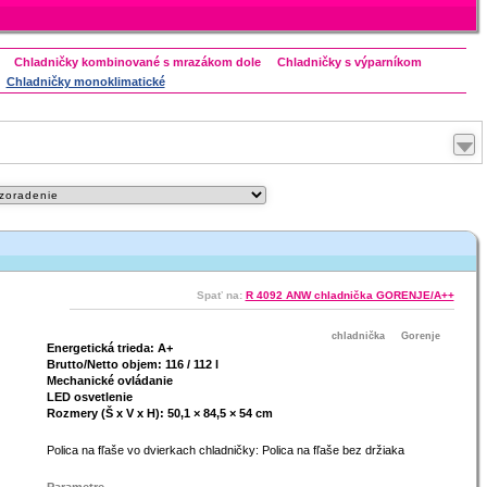
Chladničky kombinované s mrazákom dole
Chladničky s výparníkom
Chladničky monoklimatické
ndesit
Spať na:
R 4092 ANW chladnička GORENJE/A++
Maximalizovať
chladnička
Gorenje
Energetická trieda: A+
Brutto/Netto objem: 116 / 112 l
Mechanické ovládanie
LED osvetlenie
Rozmery (Š x V x H): 50,1 × 84,5 × 54 cm
Polica na fľaše vo dvierkach chladničky: Polica na fľaše bez držiaka