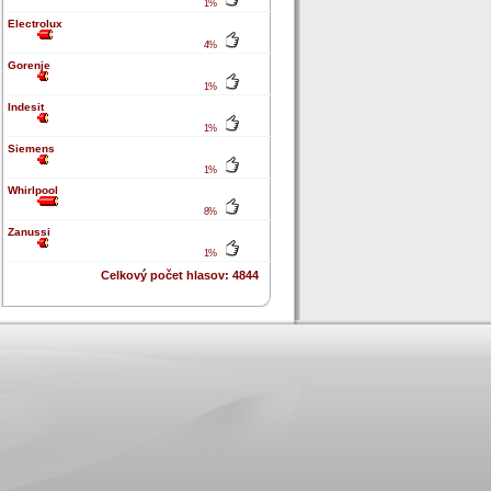
1%
Electrolux
4%
Gorenje
1%
Indesit
1%
Siemens
1%
Whirlpool
8%
Zanussi
1%
Celkový počet hlasov: 4844