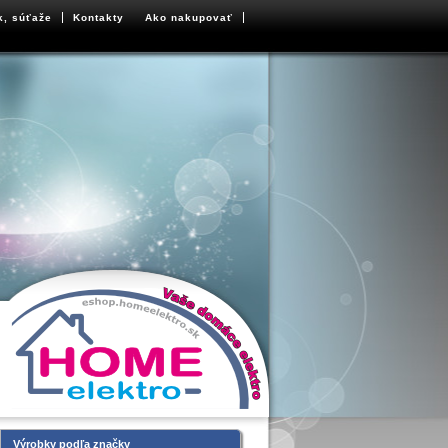
k, súťaže
Kontakty
Ako nakupovať
Výrobky podľa značky