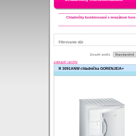
Chladničky kombinované s mrazákom hore
Filtrovanie dát
Značka
Zoradiť podľa
Beko
Candy
Gorenje
Hisense
I
zobraziť i archív
Zanussi
R 3091ANW chladnička GORENJE/A+
Status
Zľavnený výrobok