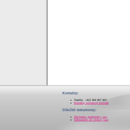
Kontakty:
Telefón: +421 904 807 907
Kontakty, kontaktný formulár
Dôležité dokumenty:
Obchodne_podmienky
(.doc)
Odstupenie_od_zmluvy
(.doc)