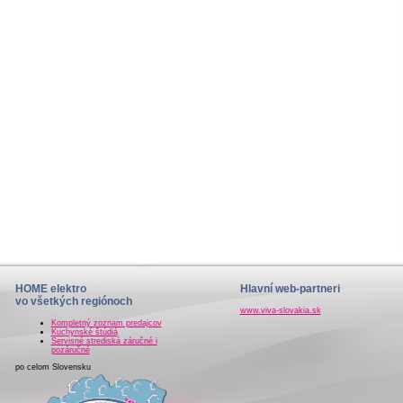
HOME elektro
Hlavní web-partneri
vo všetkých regiónoch
www.viva-slovakia.sk
Kompletný zoznam predajcov
Kuchynské štúdiá
Servisné strediská záručné i
pozáručné
po celom Slovensku