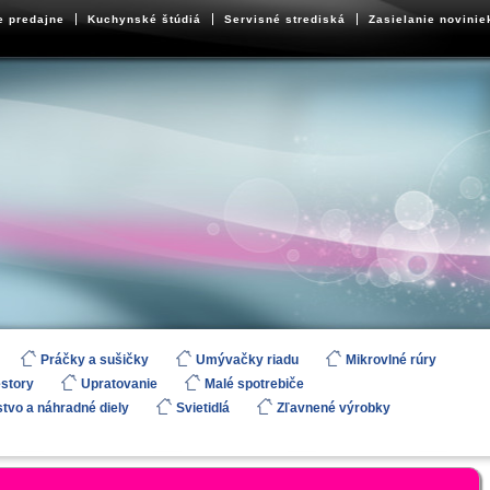
e predajne
Kuchynské štúdiá
Servisné strediská
Zasielanie novinie
Práčky a sušičky
Umývačky riadu
Mikrovlné rúry
estory
Upratovanie
Malé spotrebiče
stvo a náhradné diely
Svietidlá
Zľavnené výrobky