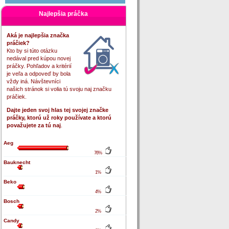
Najlepšia práčka
Aká je najlepšia značka
práčiek?
Kto by si túto otázku
nedával pred kúpou novej
práčky. Pohľadov a kritérií
je veľa a odpoveď by bola
vždy iná. Návštevníci
našich stránok si volia tú svoju naj značku
práčiek.
Dajte jeden svoj hlas tej svojej značke
práčky, ktorú už roky používate a ktorú
považujete za tú naj
.
Aeg
76%
Bauknecht
1%
Beko
4%
Bosch
2%
Candy