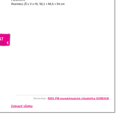
Parametre
Rozmery (Š x V x H): 50,1 × 84,5 × 54 cm
47
€
Nasleduje:
R491 PW monoklimatická chladnička GORENJE
Zobraziť všetko