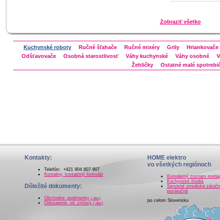
Zobraziť všetko
Kuchynské roboty
Ručné šľahače
Ručné mixéry
Grily
Hriankovače
Odšťavovače
Osobná starostlivosť
Váhy kuchynské
Váhy osobné
V
Žehličky
Ostatné malé spotrebi
Kontakty:
HOME elektro
vo všetkých regiónoch
Telefón: +421 904 807 907
Kontakty, kontaktný formulár
Kompletný zoznam preda
Kuchynské štúdiá
Dôležité dokumenty:
Servisné strediská záručn
pozáručné
Obchodne_podmienky
(.doc)
po celom Slovensku
Odstupenie_od_zmluvy
(.doc)