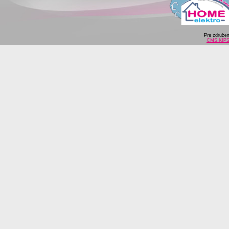
Pre združe
CMS KIP