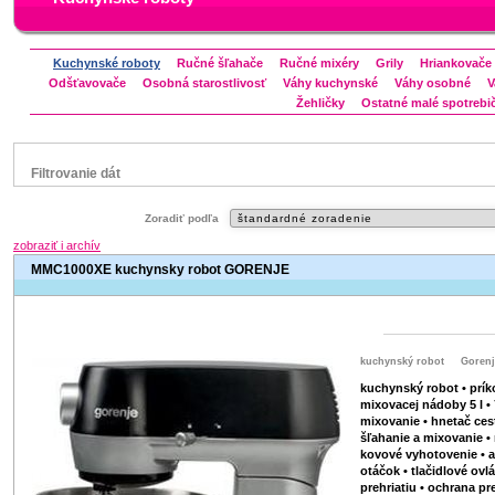
Kuchynské roboty
Ručné šľahače
Ručné mixéry
Grily
Hriankovače
Odšťavovače
Osobná starostlivosť
Váhy kuchynské
Váhy osobné
V
Žehličky
Ostatné malé spotrebi
Filtrovanie dát
Značka
Zoradiť podľa
Bosch
zobraziť i archív
Electrolux
MMC1000XE kuchynsky robot GORENJE
Gorenje
Zelmer
Status
kuchynský robot
Gorenj
náš TIP
Výpredaj
kuchynský robot • prík
mixovacej nádoby 5 l • 
V letáku
mixovanie • hnetač ces
Zľavnený výrobok
šľahanie a mixovanie •
kovové vyhotovenie • a
otáčok • tlačidlové ovl
prehriatiu • ochrana p