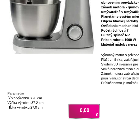
obnovením prevádzky •
zámok motora • gumové
umývateľné v umývačke
Planetárny systém mie
Objem hlavnej nádoby 
Ovládanie mechanické
Počet rýchlostí 7
Pulzný spínač Nie
Príkon robota 1000 W
Materiál nádoby nerez
Výkonný motor s príkon
Plášť z hliníka, zaisťujúc
Systém 3D miešania pre 
Veľká nerezová misa s o
Zámok motora zabraňuj
používaniu prístroja deťm
Príslušenstvo je možné 
Parametre
Šírka výrobku 36.0 cm
Výška výrobku 37.2 cm
Hĺbka výrobku 27.0 cm
0,00
€