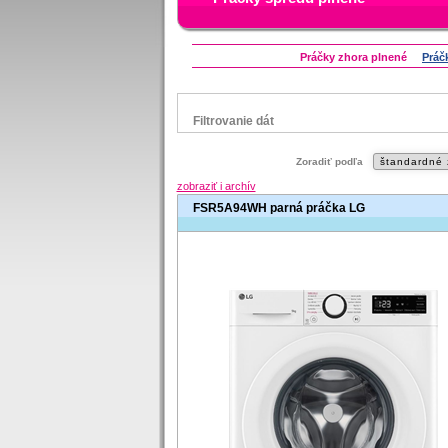
Práčky zhora plnené
Práč
Filtrovanie dát
Značka
Zoradiť podľa
Aeg
Beko
Bosch
Candy
Electro
zobraziť i archív
Gorenje
Hisense
Indesit
LG
Siemens
FSR5A94WH parná práčka LG
Whirlpool
Status
náš TIP
V letáku
Zľavnený výrobok