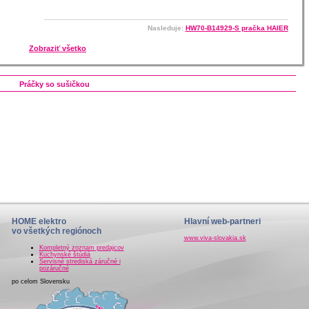
Nasleduje:
HW70-B14929-S pračka HAIER
Zobraziť všetko
Práčky so sušičkou
HOME elektro
Hlavní web-partneri
vo všetkých regiónoch
www.viva-slovakia.sk
Kompletný zoznam predajcov
Kuchynské štúdiá
Servisné strediská záručné i
pozáručné
po celom Slovensku