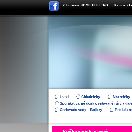
Združenie HOME ELEKTRO
Partnersk
Úvod
Chladničky
Mrazničky
Sporáky, varné dosky, vstavané rúry a dig
Ohrievače vody – Bojlery
Príslušen
Práčky spredu plnené