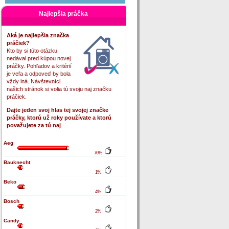
Najlepšia práčka
Aká je najlepšia značka
práčiek?
Kto by si túto otázku
nedával pred kúpou novej
práčky. Pohľadov a kritérií
je veľa a odpoveď by bola
vždy iná. Návštevníci
našich stránok si volia tú svoju naj značku
práčiek.
Dajte jeden svoj hlas tej svojej značke
práčky, ktorú už roky používate a ktorú
považujete za tú naj
.
Aeg
76%
Bauknecht
1%
Beko
4%
Bosch
2%
Candy