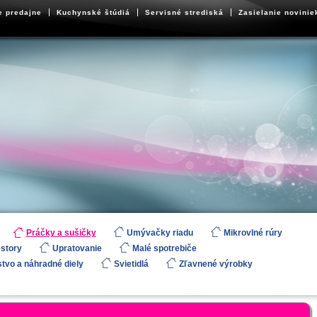
e predajne
Kuchynské štúdiá
Servisné strediská
Zasielanie novinie
Práčky a sušičky
Umývačky riadu
Mikrovlné rúry
estory
Upratovanie
Malé spotrebiče
stvo a náhradné diely
Svietidlá
Zľavnené výrobky