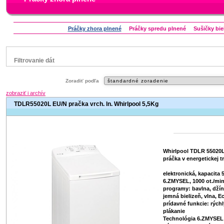
Práčky zhora plnené
Práčky spredu plnené
Sušičky bie
Filtrovanie dát
Značka
Zoradiť podľa
Aeg
Bauknecht
Candy
Electrolux
Indesit
zobraziť i archív
Whirlpool
Zanussi
TDLR55020L EU/N pračka vrch. ln. Whirlpool 5,5Kg
Status
náš TIP
Zľavnený výrobok
Whirlpool TDLR 55020L
práčka v energetickej t
elektronická, kapacita 
6.ZMYSEL, 1000 ot./min
programy: bavlna, džín
jemná bielizeň, vlna, E
prídavné funkcie: rých
plákanie
Technológia 6.ZMYSEL