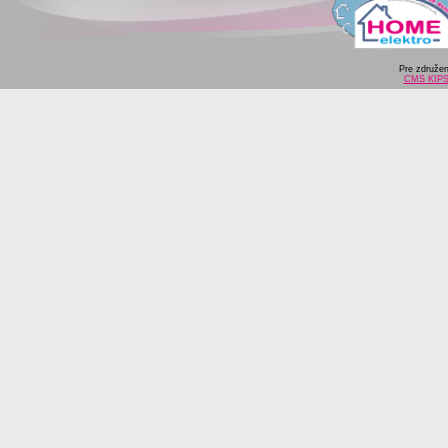
Pre združe
CMS KIP