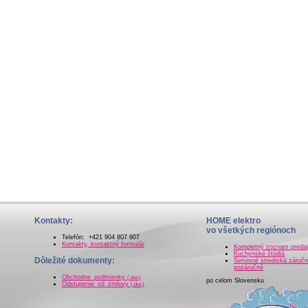
Kontakty:
HOME elektro
vo všetkých regiónoch
Telefón: +421 904 807 907
Kontakty, kontaktný formulár
Kompletný zoznam preda
Kuchynské štúdiá
Dôležité dokumenty:
Servisné strediská záručn
pozáručné
Obchodne_podmienky
(.doc)
po celom Slovensku
Odstupenie_od_zmluvy
(.doc)