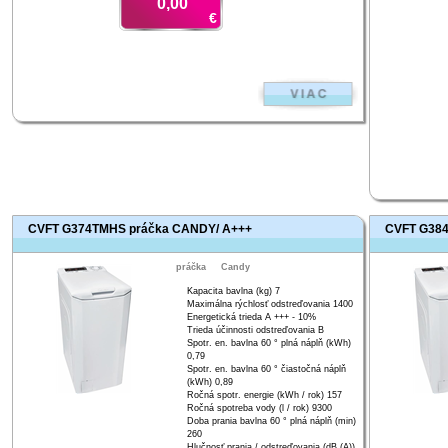
0,00
€
CVFT G374TMHS práčka CANDY/ A+++
CVFT G384
práčka
Candy
Kapacita bavlna (kg) 7
Maximálna rýchlosť odstreďovania 1400
Energetická trieda A +++ - 10%
Trieda účinnosti odstreďovania B
Spotr. en. bavlna 60 ° plná náplň (kWh)
0,79
Spotr. en. bavlna 60 ° čiastočná náplň
(kWh) 0,89
Ročná spotr. energie (kWh / rok) 157
Ročná spotreba vody (l / rok) 9300
Doba prania bavlna 60 ° plná náplň (min)
260
Hlučnosť prania / odstreďovania (dB (A))