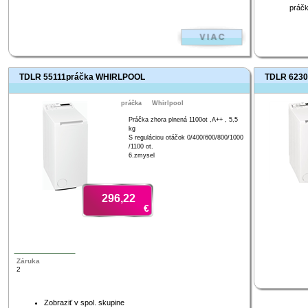
práčk
TDLR 55111práčka WHIRLPOOL
TDLR 6230
práčka
Whirlpool
Práčka zhora plnená 1100ot ,A++ , 5,5
kg
S reguláciou otáčok 0/400/600/800/1000
/1100 ot.
6.zmysel
296,22
€
Záruka
2
Zobraziť v spol. skupine