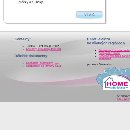
práčky a sušičky
Kontakty:
HOME elektro
vo všetkých regiónoch
Telefón: +421 904 807 907
Kontakty, kontaktný formulár
Kompletný zoznam preda
Kuchynské štúdiá
Dôležité dokumenty:
Servisné strediská záručn
pozáručné
Obchodne_podmienky
(.doc)
po celom Slovensku
Odstupenie_od_zmluvy
(.doc)
Pre združe
CMS KIP