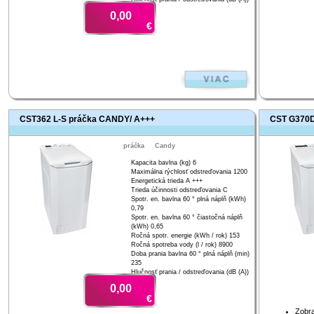
52/78
0,00
€
CST362 L-S práčka CANDY/ A+++
CST G370D
práčka
Candy
Kapacita bavlna (kg) 6
Maximálna rýchlosť odstreďovania 1200
Energetická trieda A +++
Trieda účinnosti odstreďovania C
Spotr. en. bavlna 60 ° plná náplň (kWh)
0,79
Spotr. en. bavlna 60 ° čiastočná náplň
(kWh) 0,65
Ročná spotr. energie (kWh / rok) 153
Ročná spotreba vody (l / rok) 8900
Doba prania bavlna 60 ° plná náplň (min)
235
Hlučnosť prania / odstreďovania (dB (A))
61/76
0,00
€
Zobra