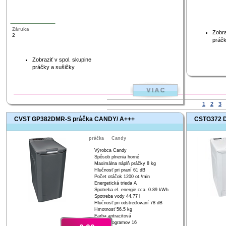
Záruka
Zobra
2
práčk
Zobraziť v spol. skupine
práčky a sušičky
1
2
3
CVST GP382DMR-S práčka CANDY/ A+++
CSTG372 D
práčka
Candy
Výrobca Candy
Spôsob plnenia horné
Maximálna náplň práčky 8 kg
Hlučnosť pri praní 61 dB
Počet otáčok 1200 ot./min
Energetická trieda A
Spotreba el. energie cca. 0.89 kWh
Spotreba vody 44.77 l
Hlučnosť pri odstreďovaní 78 dB
Hmotnosť 56.5 kg
Farba antracitová
Počet programov 16