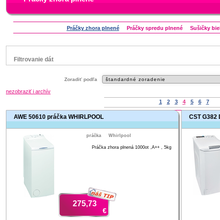
Práčky zhora plnené
Práčky spredu plnené
Sušičky bie
Filtrovanie dát
Značka
Zoradiť podľa
Aeg
Bauknecht
Candy
Electrolux
Indesit
nezobraziť i archív
Whirlpool
Zanussi
1
2
3
4
5
6
7
AWE 50610 práčka WHIRLPOOL
Status
CST G382 
náš TIP
Zľavnený výrobok
práčka
Whirlpool
Práčka zhora plnená 1000ot ,A++ , 5kg
náš TIP
275,73
€