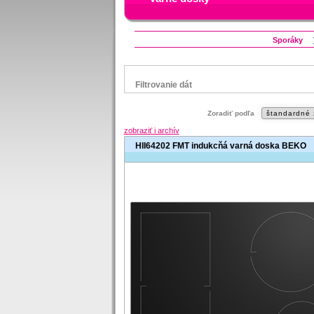
Sporáky
Filtrovanie dát
Značka
Zoradiť podľa
Beko
Electrolux
Gorenje
Mora
zobraziť i archív
Whirlpool
HII64202 FMT indukcňá varná doska BEKO
Status
Zľavnený výrobok