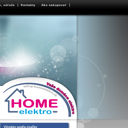
k, súťaže
Kontakty
Ako nakupovať
Výrobky podľa značky