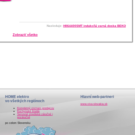
Nasleduje:
HII64400SMT indukcňá varná doska BEKO
Zobraziť všetko
HOME elektro
Hlavní web-partneri
vo všetkých regiónoch
www.viva-slovakia.sk
Kompletný zoznam predajcov
Kuchynské štúdiá
Servisné strediská záručné i
pozáručné
po celom Slovensku