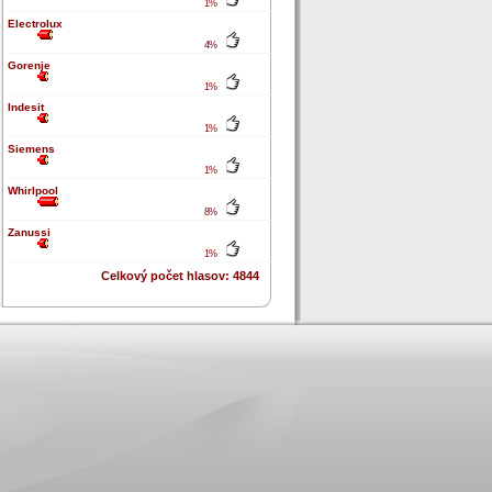
1%
Electrolux
4%
Gorenje
1%
Indesit
1%
Siemens
1%
Whirlpool
8%
Zanussi
1%
Celkový počet hlasov: 4844