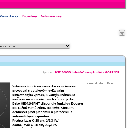
​Varné dosky
Digestory
Vstavané rúry
Siemens
Spať na:
ICE3500DP indukčná dvojplatnička GORENJE
Maximalizovať
varná doska
Beko
Vstavaná indukčná varná doska v čiernom
prevedení s dotykovým ovládaním
umiestneným vpredu, 4 varnými zónami a
možnosťou spojenia dvoch zón do jednej.
Beko HII64202FMT disponuje funkciou Booster
pre každú varnú zónu, detským zámkom,
ochranou proti prehriatiu a pretečeniu a
automatickým vypnutím.
Predná ľavá: O 18 cm, 2/2,3 kW
Zadná ľavá: O 18 cm, 2/2,3 kW