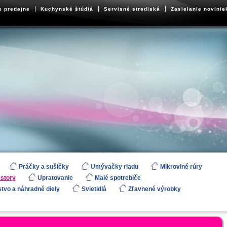
e predajne
Kuchynské štúdiá
Servisné strediská
Zasielanie novinie
Práčky a sušičky
Umývačky riadu
Mikrovlné rúry
estory
Upratovanie
Malé spotrebiče
stvo a náhradné diely
Svietidlá
Zľavnené výrobky