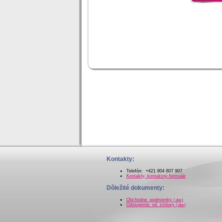
Kontakty:
Telefón: +421 904 807 907
Kontakty, kontaktný formulár
Dôležité dokumenty:
Obchodne_podmienky
(.doc)
Odstupenie_od_zmluvy
(.doc)