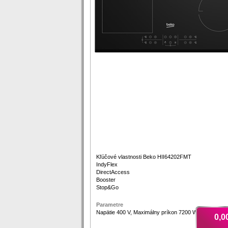
Kľúčové vlastnosti Beko HII64202FMT
IndyFlex
DirectAccess
Booster
Stop&Go
Parametre
Napätie 400 V, Maximálny príkon 7200 W
0,0