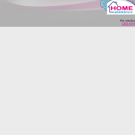
Pre združe
CMS KIP