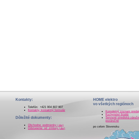
Kontakty:
HOME elektro
vo všetkých regiónoch
Telefón: +421 904 807 907
Kontakty, kontaktný formulár
Kompletný zoznam preda
Kuchynské štúdiá
Dôležité dokumenty:
Servisné strediská záručn
pozáručné
Obchodne_podmienky
(.doc)
po celom Slovensku
Odstupenie_od_zmluvy
(.doc)