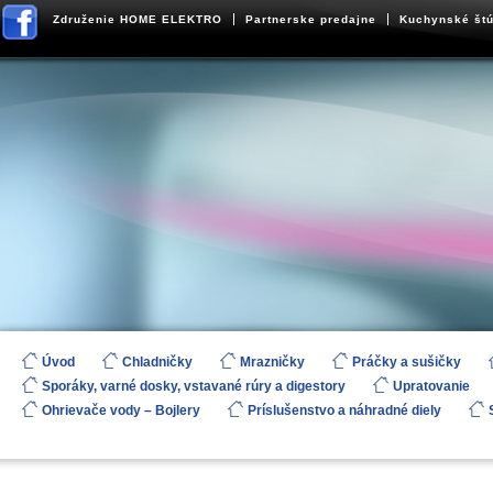
Združenie HOME ELEKTRO
Partnerske predajne
Kuchynské štú
Úvod
Chladničky
Mrazničky
Práčky a sušičky
Sporáky, varné dosky, vstavané rúry a digestory
Upratovanie
Ohrievače vody – Bojlery
Príslušenstvo a náhradné diely