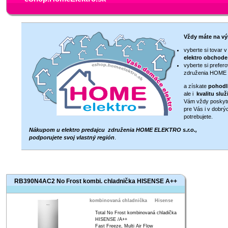
Vždy máte na vý
vyberte si tovar
elektro obchode
vyberte si prefe
združenia HOME
a získate
pohodl
ale i
kvalitu slu
Vám vždy poskytne
pre Vás i v dobrý
potrebujete.
Nákupom u elektro predajcu združenia HOME ELEKTRO s.r.o.,
podporujete svoj vlastný región
.
RB390N4AC2 No Frost kombi. chladnička HISENSE A++
kombinovaná chladnička
Hisense
Total No Frost kombinovaná chladička
HISENSE /A++
Fast Freeze, Multi Air Flow