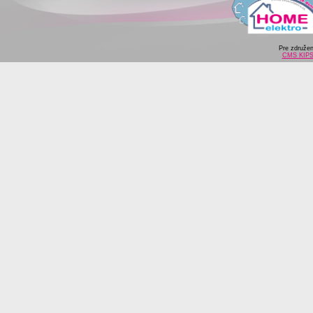
Pre združe
CMS KIP