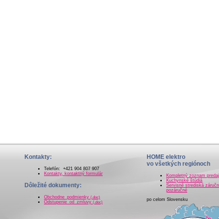
Kontakty:
HOME elektro
vo všetkých regiónoch
Telefón: +421 904 807 907
Kontakty, kontaktný formulár
Kompletný zoznam preda
Kuchynské štúdiá
Dôležité dokumenty:
Servisné strediská záručn
pozáručné
Obchodne_podmienky
(.doc)
po celom Slovensku
Odstupenie_od_zmluvy
(.doc)