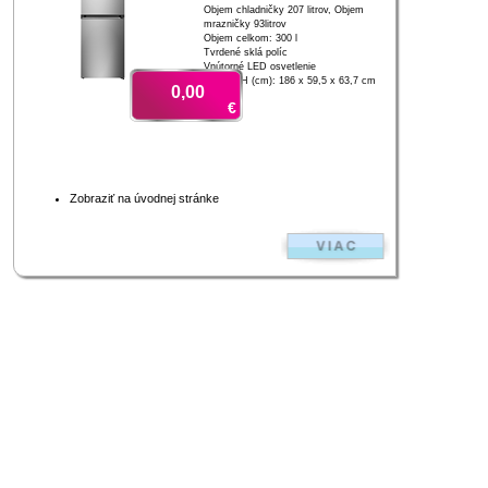
Objem chladničky 207 litrov, Objem
mrazničky 93litrov
Objem celkom: 300 l
Tvrdené sklá políc
Vnútorné LED osvetlenie
V x Š x H (cm): 186 x 59,5 x 63,7 cm
0,00
€
Zobraziť na úvodnej stránke