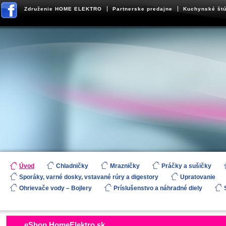
Združenie HOME ELEKTRO
Partnerske predajne
Kuchynské štú
Úvod
Chladničky
Mrazničky
Práčky a sušičky
Sporáky, varné dosky, vstavané rúry a digestory
Upratovanie
Ohrievače vody – Bojlery
Príslušenstvo a náhradné diely
eShop.HomeElektro.sk