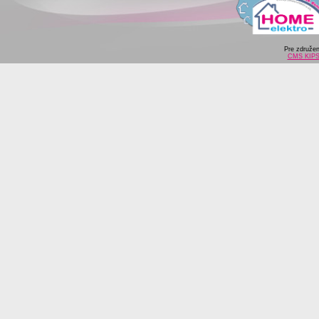
Pre združe
CMS KIP