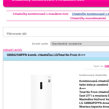
Chladničky kombinované s mrazákom hore
Chladničky kombinované s 
Chladničky monoklimatické
Filtrovanie dát
Značka
Zoradiť podľa
Aeg
Beko
Bosch
Candy
Electrolux
zobraziť i archív
Gorenje
Hisense
Indesit
LG
Liebherr
Mora
GBB62SWFFN kombi. chladnička LG/Total No Frost A+++
Whirlpool
Zanussi
Spať na:
GBB
Status
náš TIP
kombinovaná chladnička
V letáku
Zľavnený výrobok
Kombinovaná chladni
farbe biela je zaradená 
A+++
Total No Frost chladni
časti 277 l a mraziacej č
Maximálna hlučnosť k
LG GBB62PZFFN dosah
Mraziaca kapacita dosa