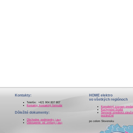
Kontakty:
HOME elektro
vo všetkých regiónoch
Telefón: +421 904 807 907
Kontakty, kontaktný formulár
Kompletný zoznam preda
Kuchynské štúdiá
Dôležité dokumenty:
Servisné strediská záručn
pozáručné
Obchodne_podmienky
(.doc)
po celom Slovensku
Odstupenie_od_zmluvy
(.doc)