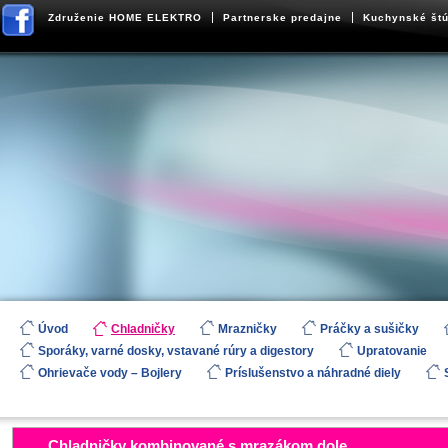
Združenie HOME ELEKTRO
Partnerske predajne
Kuchynské štú
Úvod
Chladničky
Mrazničky
Práčky a sušičky
Sporáky, varné dosky, vstavané rúry a digestory
Upratovanie
Ohrievače vody – Bojlery
Príslušenstvo a náhradné diely
Chladničky kombinované s mrazákom dole