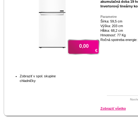
akumulačná doba 19 h
Invertorový lineárny k
Parametre
Šírka: 59,5 cm
Výška: 203 cm
Hĺbka: 68,2 cm
Hmotnosť: 77 Kg
Ročná spotreba energie
0,00
€
Zobraziť v spol. skupine
chladničky
Nasl
Zobraziť všetko