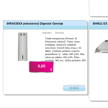
IHR443E6X priestorový Digestor Gorenje
BHI611 ES 
digestor
Gorenje
Trieda energetickej účinnosti: B,
Priestorový odsávač, Farba: nerez,
Ovládanie: Dotykové ovládanie
senzorové, Úroveň hluku (max.): 62
dB(A), Zvýšenie prúdenia vzduchu
(powerBoost 1) - odťah: 645 m3/h, Max.
výkon pri odťahu: 430 m3/h, Šírka
produktu: 392 mm, Výška produktu: 650
mm
0,00
€