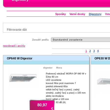
Sporáky
​Varné dosky
Digestory
Vst
Filtrovanie dát
Značka
Zoradiť podľa
Beko
nezobraziť i archív
Electrolux
1
2
3
4
Gorenje
Mora
OP640 W Digestor
OP630 W D
Status
digestor
Mora
náš TIP
Podvesný odsávač MORA OP 640 W v
Výpredaj
šírke 60 cm
LED osvetlenie
V letáku
kovové filtre proti mastnote 7
predná sklenená lišta
Zľavnený výrobok
odťah bočný ľavý a pravý, zadný
stredný, zadný ľavý a pravý o 100 mm
alebo recirkulácia
horný odťah o 120 mm
hlučnosť: 63 dB (A)
80,97
€