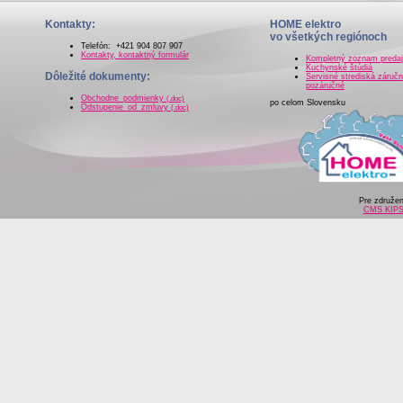
Kontakty:
HOME elektro
vo všetkých regiónoch
Telefón: +421 904 807 907
Kontakty, kontaktný formulár
Kompletný zoznam preda
Kuchynské štúdiá
Dôležité dokumenty:
Servisné strediská záručn
pozáručné
Obchodne_podmienky
(.doc)
po celom Slovensku
Odstupenie_od_zmluvy
(.doc)
Pre združe
CMS KIP