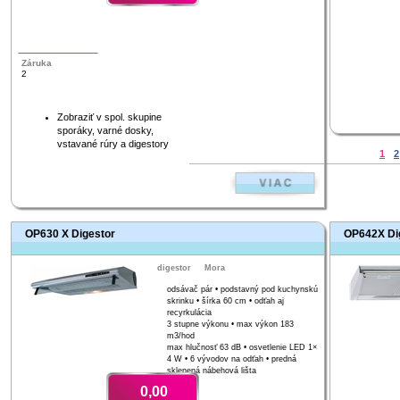
Záruka
2
Zobraziť v spol. skupine
sporáky, varné dosky,
vstavané rúry a digestory
1
2
OP630 X Digestor
OP642X Di
digestor
Mora
odsávač pár • podstavný pod kuchynskú
skrinku • šírka 60 cm • odťah aj
recyrkulácia
3 stupne výkonu • max výkon 183
m3/hod
max hlučnosť 63 dB • osvetlenie LED 1×
4 W • 6 vývodov na odťah • predná
sklenená nábehová lišta
0,00