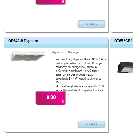
€
OP642W Digestor
OT652GB1 
digestor
Gorenje
Podskrinkový digestor Mora OP 642 W v
bielom prevedení, so šírkou 60 cm je
zaradený do energetickej triedy C.
3 rýchlosti • hliníkový tukový filter •
max. výkon 265 m3/hod • LED
osvetlenie 1× 4 W • predná sklenená
lišta
Možnosť recykulácie • horný odťah 150
mm • hlučnosť 67 dB • spätná klapka •
šírka 60 cm.
0,00
€