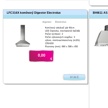
LFC316X komínový Digestor Electrolux
BHI611 AS 
digestor
Electrolux
Komínový odsávač pár 60cm
LED žiarovka, mechanické tlačidlá
Počet rýchlostí: 3
Počet výkonových stupňov: 3
výkon, min/max/intenzívny (m3/h):
235/420/
Rozmery (mm): 690 x 598 x 450
0,00
€