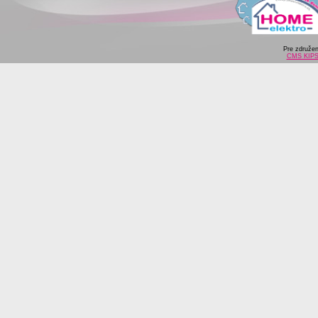
Pre združe
CMS KIP