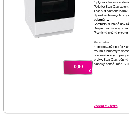
4 plynové hořáky a elekt
Pojistka Stop Gas automa
zhasnutí plamene hořák
8 přednastavených prog
pokrmů, ...
Komfortní tlumené dovírá
Bezpečnost trouby: chla
Praktický úložný prostor
Parametre
kombinovaný sporák • ene
trouba s kruhovým tělese
přednastavených program
prvky: Stop Gas, dětský 
hluboký pekáč, rošt • V 
0,00
€
Zobraziť všetko