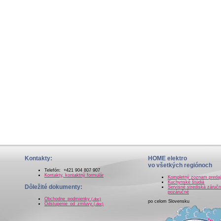
Kontakty:
HOME elektro
vo všetkých regiónoch
Telefón: +421 904 807 907
Kontakty, kontaktný formulár
Kompletný zoznam preda
Kuchynské štúdiá
Dôležité dokumenty:
Servisné strediská záručn
pozáručné
Obchodne_podmienky
(.doc)
po celom Slovensku
Odstupenie_od_zmluvy
(.doc)