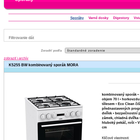
Sporáky
​Varné dosky
Digestory
Vst
Filtrovanie dát
Značka
Zoradiť podľa
Amica
Beko
Electrolux
Gorenje
Mora
zobraziť i archív
Zanussi
K5255 BW kombinovaný sporák MORA
Status
náš TIP
V letáku
Zľavnený výrobok
kombinovaný sporák • e
objem 70 l • horkovzd
tělesem • Eco Clean čiš
přednastavených progr
dvířek • bezpečnostní 
zámek, chladná dvířka 
hluboký pekáč, rošt • V 
cm
Klíčové vlastnosti: