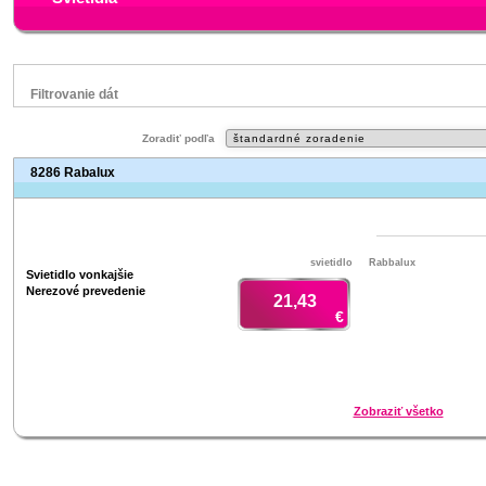
Filtrovanie dát
Značka
Zoradiť podľa
Aeg
8286 Rabalux
Rabbalux
Status
náš TIP
Výpredaj
svietidlo
Rabbalux
Svietidlo vonkajšie
V letáku
Nerezové prevedenie
21,43
Zľavnený výrobok
€
Zobraziť všetko