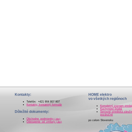
Kontakty:
HOME elektro
vo všetkých regiónoch
Telefón: +421 904 807 907
Kontakty, kontaktný formulár
Kompletný zoznam preda
Kuchynské štúdiá
Dôležité dokumenty:
Servisné strediská záručn
pozáručné
Obchodne_podmienky
(.doc)
po celom Slovensku
Odstupenie_od_zmluvy
(.doc)