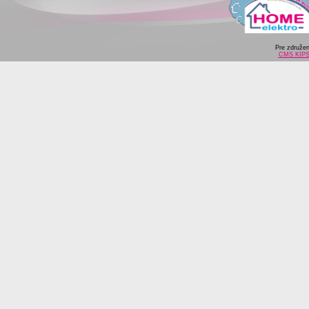
Pre združe
CMS KIP