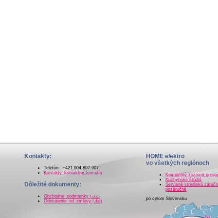
Kontakty:
HOME elektro
vo všetkých regiónoch
Telefón: +421 904 807 907
Kontakty, kontaktný formulár
Kompletný zoznam preda
Kuchynské štúdiá
Dôležité dokumenty:
Servisné strediská záručn
pozáručné
Obchodne_podmienky
(.doc)
po celom Slovensku
Odstupenie_od_zmluvy
(.doc)