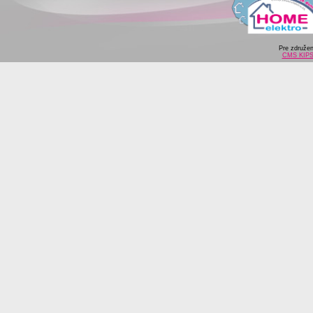
Pre združe
CMS KIP