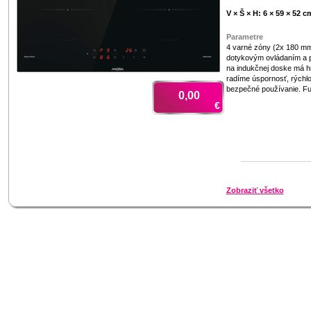
V × Š × H: 6 × 59 × 52 c
Parametre
4 varné zóny (2x 180 mm
dotykovým ovládaním a p
na indukčnej doske má h
radíme úspornosť, rýchlo
bezpečné používanie. F
0,00
€
Zobraziť všetko