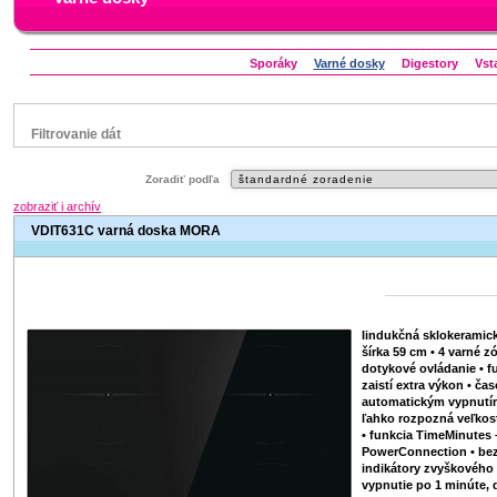
Sporáky
​Varné dosky
Digestory
Vst
Filtrovanie dát
Značka
Zoradiť podľa
Beko
Electrolux
Gorenje
Mora
Siemens
zobraziť i archív
Whirlpool
VDIT631C varná doska MORA
Status
Zľavnený výrobok
Iindukčná sklokeramic
šírka 59 cm • 4 varné z
dotykové ovládanie • f
zaistí extra výkon • ča
automatickým vypnutím
ľahko rozpozná veľkosť
• funkcia TimeMinutes
PowerConnection • be
indikátory zvyškového 
vypnutie po 1 minúte, 