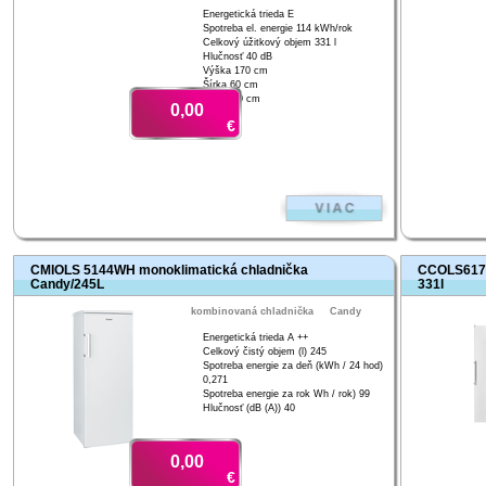
Energetická trieda E
Spotreba el. energie 114 kWh/rok
Celkový úžitkový objem 331 l
Hlučnosť 40 dB
Výška 170 cm
Šírka 60 cm
Hĺbka 60 cm
0,00
€
CMIOLS 5144WH monoklimatická chladnička
CCOLS6172
Candy/245L
331l
kombinovaná chladnička
Candy
Energetická trieda A ++
Celkový čistý objem (l) 245
Spotreba energie za deň (kWh / 24 hod)
0,271
Spotreba energie za rok Wh / rok) 99
Hlučnosť (dB (A)) 40
0,00
€