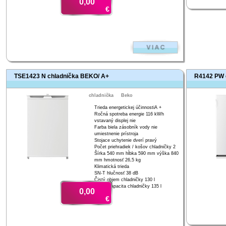
0,00
€
TSE1423 N chladnička BEKO/ A+
R4142 PW 
chladnička
Beko
Trieda energetickej účinnostiA +
Ročná spotreba energie 116 kWh
vstavaný displej nie
Farba biela zásobník vody nie
umiestnenie prístroja
Stojace uchytenie dverí pravý
Počet priehradiek / košov chladničky 2
Šírka 540 mm hĺbka 590 mm výška 840
mm hmotnosť 26,5 kg
Klimatická trieda
SN-T hlučnosť 38 dB
Čistý objem chladničky 130 l
Hrubá kapacita chladničky 135 l
0,00
€