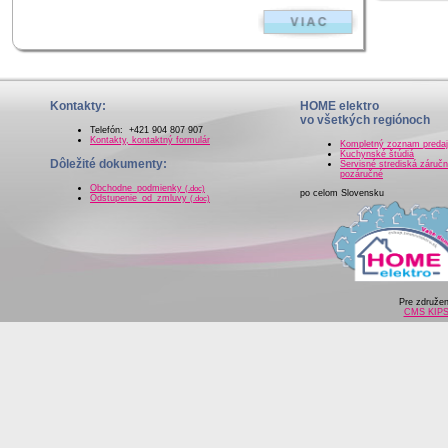
Kontakty:
HOME elektro
vo všetkých regiónoch
Telefón: +421 904 807 907
Kontakty, kontaktný formulár
Kompletný zoznam preda
Kuchynské štúdiá
Dôležité dokumenty:
Servisné strediská záručn
pozáručné
Obchodne_podmienky
(.doc)
po celom Slovensku
Odstupenie_od_zmluvy
(.doc)
Pre združe
CMS KIP