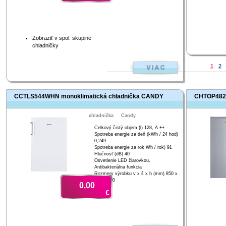
Zobraziť v spol. skupine
chladničky
1
2
CCTLS544WHN monoklimatická chladnička CANDY
CHTOP482 
chladnička
Candy
Celkový čistý objem (l) 128, A ++
Spotreba energie za deň (kWh / 24 hod)
0,249
Spotreba energie za rok Wh / rok) 91
Hlučnosť (dB) 40
Osvetlenie LED žiarovkou,
Antibakteriálna funkcia
Rozmery výrobku v x š x h (mm) 850 x
550 x 580
0,00
€