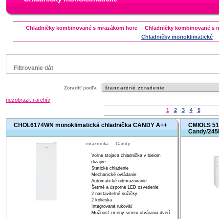
Chladničky kombinované s mrazákom hore
Chladničky kombinované s 
Chladničky monoklimatické
Filtrovanie dát
Značka
Zoradiť podľa
Beko
Candy
Gorenje
Hisense
Indesit
nezobraziť i archív
Zanussi
1
2
3
4
5
Status
CHOL6174WN monoklimatická chladnička CANDY A++
CMIOLS 51
Zľavnený výrobok
Candy/245
mraznička
Candy
Voľne stojaca chladnička v bielom
dizajne
Statické chladenie
Mechanické ovládanie
Automatické odmrazovanie
Šetrné a úsporné LED osvetlenie
2 nastaviteľné nožičky
2 kolieska
Integrovaná rukoväť
Možnosť zmeny smeru otvárania dverí