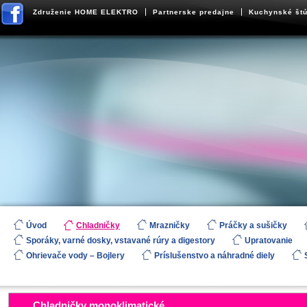
Združenie HOME ELEKTRO
Partnerske predajne
Kuchynské štú
Úvod
Chladničky
Mrazničky
Práčky a sušičky
Sporáky, varné dosky, vstavané rúry a digestory
Upratovanie
Ohrievače vody – Bojlery
Príslušenstvo a náhradné diely
Chladničky monoklimatické