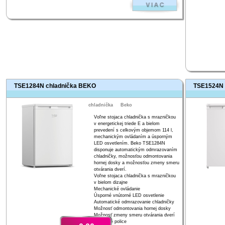
TSE1284N chladnička BEKO
TSE1524N 
chladnička
Beko
Voľne stojaca chladnička s mrazničkou
v energetickej triede E a bielom
prevedení s celkovým objemom 114 l,
mechanickým ovládaním a úsporným
LED osvetlením. Beko TSE1284N
disponuje automatickým odmrazovaním
chladničky, možnosťou odmontovania
hornej dosky a možnosťou zmeny smeru
otvárania dverí.
Voľne stojaca chladnička s mrazničkou
v bielom dizajne
Mechanické ovládanie
Úsporné vnútorné LED osvetlenie
Automatické odmrazovanie chladničky
Možnosť odmontovania hornej dosky
Možnosť zmeny smeru otvárania dverí
Sklenené police