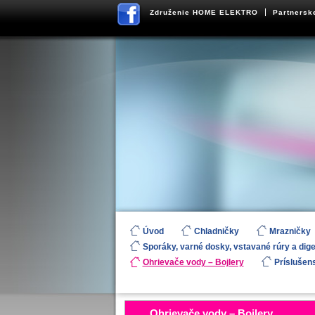
Združenie HOME ELEKTRO
Partnersk
Úvod
Chladničky
Mrazničky
Sporáky, varné dosky, vstavané rúry a dig
Ohrievače vody – Bojlery
Príslušen
Ohrievače vody – Bojlery