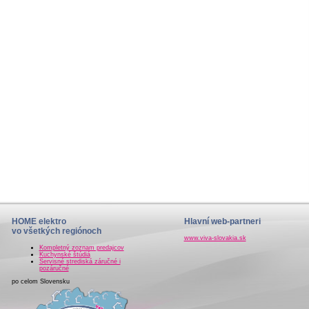
HOME elektro
Hlavní web-partneri
vo všetkých regiónoch
www.viva-slovakia.sk
Kompletný zoznam predajcov
Kuchynské štúdiá
Servisné strediská záručné i
pozáručné
po celom Slovensku