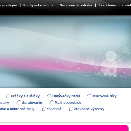
e predajne
Kuchynské štúdiá
Servisné strediská
Zasielanie novinie
Práčky a sušičky
Umývačky riadu
Mikrovlné rúry
estory
Upratovanie
Malé spotrebiče
stvo a náhradné diely
Svietidlá
Zľavnené výrobky