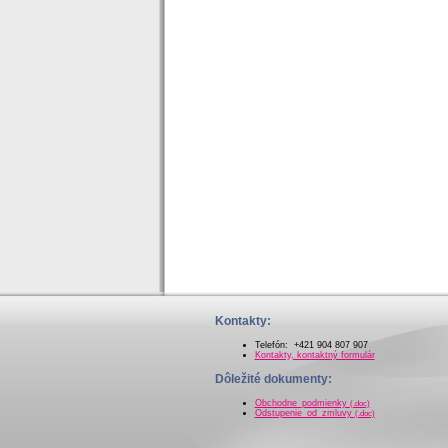
Kontakty:
Telefón: +421 904 807 907
Kontakty, kontaktný formulár
Dôležité dokumenty:
Obchodne_podmienky
(.doc)
Odstupenie_od_zmluvy
(.doc)