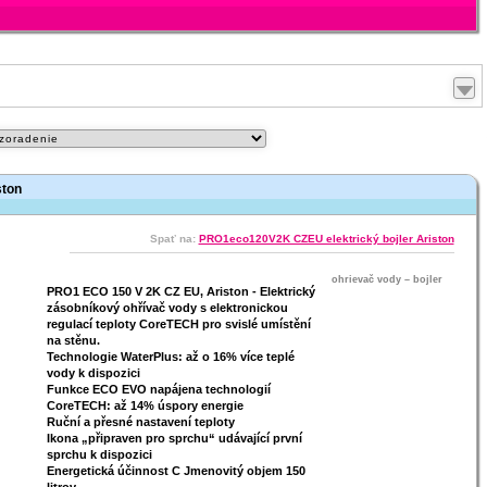
ston
Spať na:
PRO1eco120V2K CZEU elektrický bojler Ariston
ohrievač vody – bojler
Maximalizovať
PRO1 ECO 150 V 2K CZ EU, Ariston - Elektrický
zásobníkový ohřívač vody s elektronickou
regulací teploty CoreTECH pro svislé umístění
na stěnu.
Technologie WaterPlus: až o 16% více teplé
vody k dispozici
Funkce ECO EVO napájena technologií
CoreTECH: až 14% úspory energie
Ruční a přesné nastavení teploty
Ikona „připraven pro sprchu“ udávající první
sprchu k dispozici
Energetická účinnost C Jmenovitý objem 150