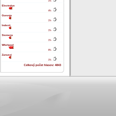
1%
Electrolux
4%
Gorenje
1%
Indesit
1%
Siemens
1%
Whirlpool
8%
Zanussi
1%
Celkový počet hlasov: 4843