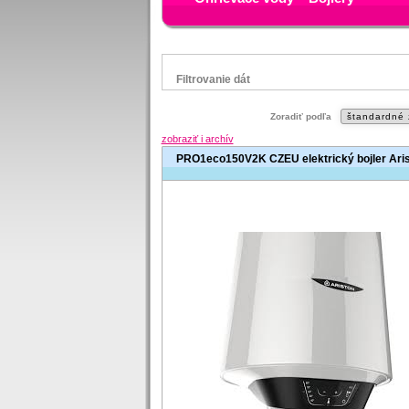
Filtrovanie dát
Značka
Zoradiť podľa
Gorenje
zobraziť i archív
Tatramat
PRO1eco150V2K CZEU elektrický bojler Ari
Status
náš TIP