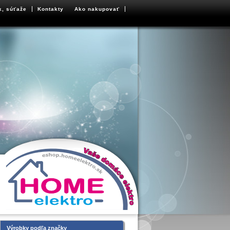
k, súťaže
Kontakty
Ako nakupovať
Výrobky podľa značky