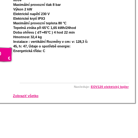
litrov
Maximální provozní tlak 8 bar
Výkon 2 kW
Elektrické napětí 230 V
Elektrické krytí IPX3
Maximální provozní teplota 80 °C
Tepelná ztráta při 65°C 1,65 kWh/24hod
Doba ohřevu ( dT=45°C ) 4 hod 22 min
Hmotnost 32,4 kg
Instalace : vertikální Rozměry v cm: v: 128,3 š:
45, h: 47, Údaje o spotřebě energie:
Energetická třída: C
0
€
Nasleduje:
EOV120 elektrický bojler
Zobraziť všetko