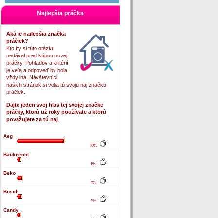
Najlepšia práčka
Aká je najlepšia značka
práčiek?
Kto by si túto otázku
nedával pred kúpou novej
práčky. Pohľadov a kritérií
je veľa a odpoveď by bola
vždy iná. Návštevníci
našich stránok si volia tú svoju naj značku
práčiek.
Dajte jeden svoj hlas tej svojej značke
práčky, ktorú už roky používate a ktorú
považujete za tú naj
.
Aeg
76%
Bauknecht
1%
Beko
4%
Bosch
2%
Candy