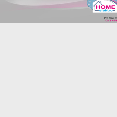
Pre združe
CMS KIP