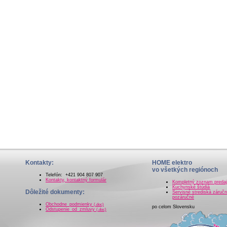
Kontakty:
HOME elektro
vo všetkých regiónoch
Telefón: +421 904 807 907
Kontakty, kontaktný formulár
Kompletný zoznam preda
Kuchynské štúdiá
Dôležité dokumenty:
Servisné strediská záručn
pozáručné
Obchodne_podmienky
(.doc)
po celom Slovensku
Odstupenie_od_zmluvy
(.doc)