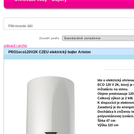
Filtrovanie dát
Značka
Zoradiť podľa
Gorenje
zobraziť i archív
Tatramat
PRO1eco120V2K CZEU elektrický bojler Ariston
Status
náš TIP
Ide o elektrický ohrie
ECO 120 V 2K, ktorý je 
inštaláciu na stenu.
Objem predstavuje 120 
Celkový výkon je 2 kW.
K dispozícii je elektron
Zaradený je do energeti
Dochádza k zníženiu te
polyuretánovej izolácii.
Šírka 47 cm
Výška 110 cm