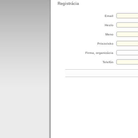
Registrácia
Email
Heslo
Meno
Priezvisko
Firma, organizácia
Telefón