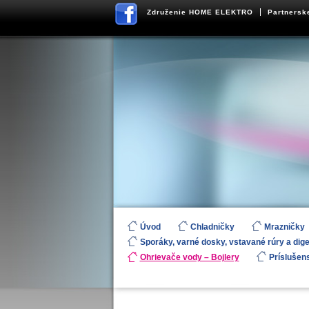
Združenie HOME ELEKTRO
Partnersk
Úvod
Chladničky
Mrazničky
Sporáky, varné dosky, vstavané rúry a dig
Ohrievače vody – Bojlery
Príslušen