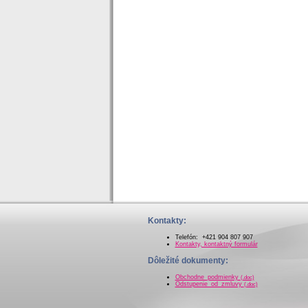
Kontakty:
Telefón: +421 904 807 907
Kontakty, kontaktný formulár
Dôležité dokumenty:
Obchodne_podmienky
(.doc)
Odstupenie_od_zmluvy
(.doc)