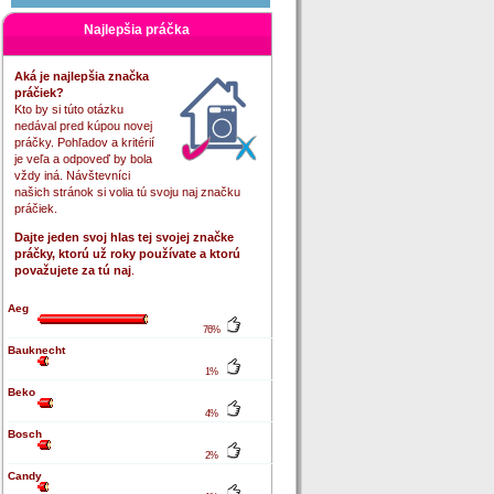
Najlepšia práčka
Aká je najlepšia značka
práčiek?
Kto by si túto otázku
nedával pred kúpou novej
práčky. Pohľadov a kritérií
je veľa a odpoveď by bola
vždy iná. Návštevníci
našich stránok si volia tú svoju naj značku
práčiek.
Dajte jeden svoj hlas tej svojej značke
práčky, ktorú už roky používate a ktorú
považujete za tú naj
.
Aeg
76%
Bauknecht
1%
Beko
4%
Bosch
2%
Candy