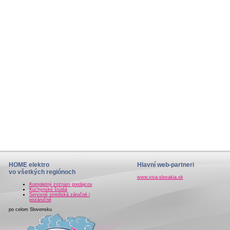
HOME elektro
Hlavní web-partneri
vo všetkých regiónoch
www.viva-slovakia.sk
Kompletný zoznam predajcov
Kuchynské štúdiá
Servisné strediská záručné i
pozáručné
po celom Slovensku