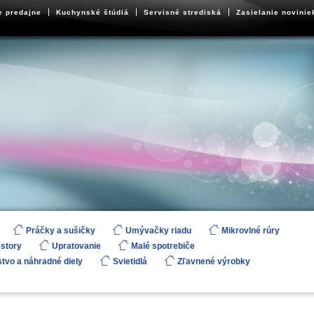
e predajne
Kuchynské štúdiá
Servisné strediská
Zasielanie novinie
Práčky a sušičky
Umývačky riadu
Mikrovlné rúry
estory
Upratovanie
Malé spotrebiče
stvo a náhradné diely
Svietidlá
Zľavnené výrobky