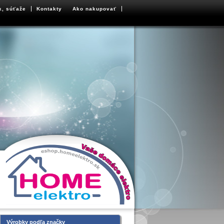
k, súťaže
Kontakty
Ako nakupovať
Výrobky podľa značky