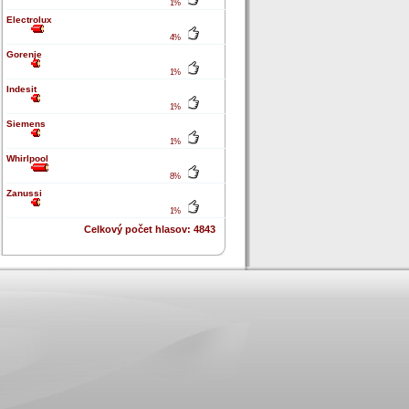
1%
Electrolux
4%
Gorenje
1%
Indesit
1%
Siemens
1%
Whirlpool
8%
Zanussi
1%
Celkový počet hlasov: 4843