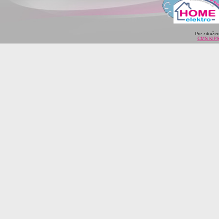
Pre združe
CMS KIP