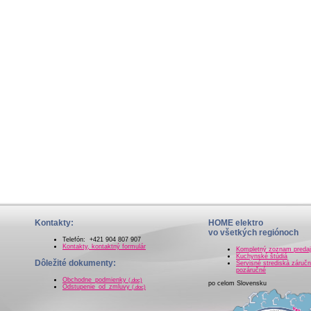
Kontakty:
HOME elektro
vo všetkých regiónoch
Telefón: +421 904 807 907
Kontakty, kontaktný formulár
Kompletný zoznam preda
Kuchynské štúdiá
Dôležité dokumenty:
Servisné strediská záručn
pozáručné
Obchodne_podmienky
(.doc)
po celom Slovensku
Odstupenie_od_zmluvy
(.doc)