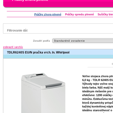
Práčky zhora plnené
Práčky spredu plnené
Sušičky bie
Filtrovanie dát
Značka
Zoradiť podľa
Aeg
Bauknecht
Candy
Electrolux
Indesit
zobraziť i archív
Whirlpool
Zanussi
TDLR6240S EU/N pračka vrch. ln. Whirlpool
Status
náš TIP
Zľavnený výrobok
Voľne stojaca zhora pl
6,0 kg - TDLR 6240S E
Výhody tejto voľne sto
biela farba. Náš malý 
ideálnym riešením pre m
efektívne: 1200 otáčky
minútu. Exkluzívna te
ktorá dynamicky prisp
každej konkrétnej nápl
ideálnu starostlivosť o