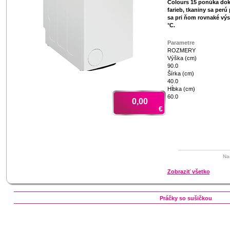
Colours 15 ponúka do
farieb, tkaniny sa perú 
sa pri ňom rovnaké výs
°C.
Parametre
ROZMERY
Výška (cm)
90.0
Šírka (cm)
40.0
Hĺbka (cm)
60.0
0,00
€
Na
Zobraziť všetko
Práčky so sušičkou