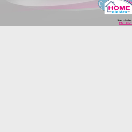
Pre združe
CMS KIP