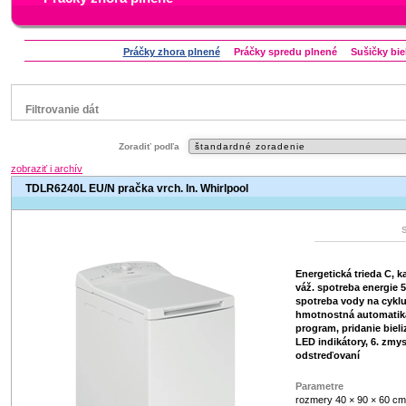
Práčky zhora plnené
Práčky spredu plnené
Sušičky bie
Filtrovanie dát
Značka
Zoradiť podľa
Aeg
Bauknecht
Candy
Electrolux
Indesit
zobraziť i archív
Whirlpool
Zanussi
TDLR6240L EU/N pračka vrch. ln. Whirlpool
Status
náš TIP
Zľavnený výrobok
Energetická trieda C, k
váž. spotreba energie 5
spotreba vody na cyklus
hmotnostná automatika,
program, pridanie bieli
LED indikátory, 6. zmys
odstreďovaní
Parametre
rozmery 40 × 90 × 60 c