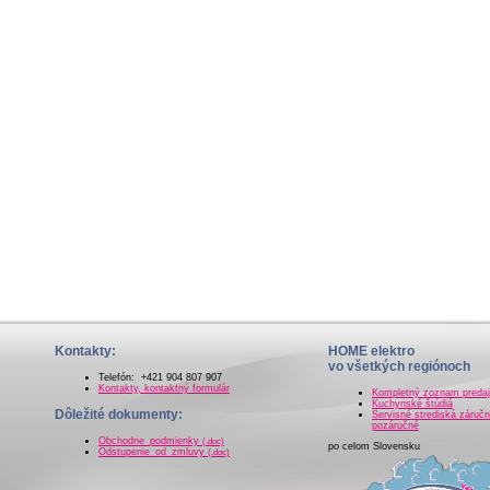
Kontakty:
HOME elektro
vo všetkých regiónoch
Telefón: +421 904 807 907
Kontakty, kontaktný formulár
Kompletný zoznam preda
Kuchynské štúdiá
Dôležité dokumenty:
Servisné strediská záručn
pozáručné
Obchodne_podmienky
(.doc)
po celom Slovensku
Odstupenie_od_zmluvy
(.doc)