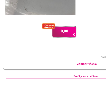
Zľavnený
výrobok
0,00
€
Nasl
Zobraziť všetko
Práčky so sušičkou