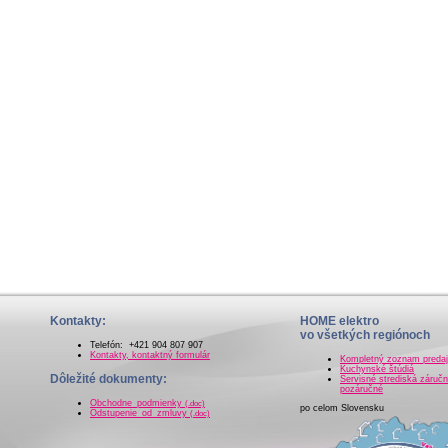
Kontakty:
HOME elektro
vo všetkých regiónoch
Telefón: +421 904 807 907
Kontakty, kontaktný formulár
Kompletný zoznam preda
Kuchynské štúdiá
Dôležité dokumenty:
Servisné strediská záručn
pozáručné
Obchodne_podmienky
(.doc)
po celom Slovensku
Odstupenie_od_zmluvy
(.doc)