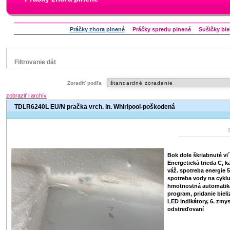
Práčky zhora plnené
Práčky spredu plnené
Sušičky bie
Filtrovanie dát
Značka
Zoradiť podľa
Aeg
Bauknecht
Candy
Electrolux
Indesit
zobraziť i archív
Whirlpool
Zanussi
TDLR6240L EU/N pračka vrch. ln. Whirlpool-poškodená
Status
náš TIP
Zľavnený výrobok
Bok dole škriabnuté vi´
Energetická trieda C, k
váž. spotreba energie 5
spotreba vody na cyklus
hmotnostná automatika,
program, pridanie bieli
LED indikátory, 6. zmys
odstreďovaní