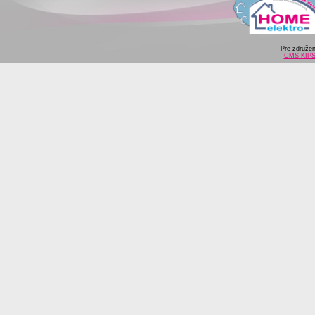
Pre združe
CMS KIP