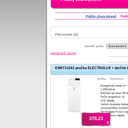
Práčky zhora plnené
Práč
Filtrovanie dát
Značka
Zoradiť podľa
Aeg
Bauknecht
Candy
Electrolux
nezobraziť i archív
Whirlpool
Zanussi
EW6T14262 pračka ELECTROLUX + darček
Status
náš TIP
Zľavnený výrobok
práčka
Electrolux
Energetická trieda A++
1.200otáčok
Hlučnosť pri praní 56 
Počet programov 14
LCD displej
Jemné otváranie bubna
rovnomerného rozložen
Technológia Fuzzy Logi
sa množstvu náplne
378,23
€