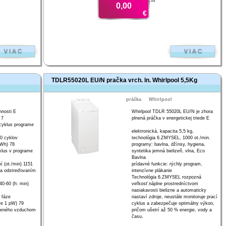
41 x 60 cm
0,00
€
TDLR55020L EU/N pračka vrch. ln. Whirlpool 5,5Kg
práčka
Whirlpool
nnosti E
Whirlpool TDLR 55020L EU/N je zhora
 7
plnená práčka v energetickej triede E
 cyklus programe
elektronická, kapacita 5,5 kg,
0 cyklov
technológia 6.ZMYSEL, 1000 ot./min.
kWh) 78
programy: bavlna, džínsy, hygiena,
klus v programe
syntetika jemná bielizeň, vlna, Eco
Bavlna
í (ot./min) 1151
prídavné funkcie: rýchly program,
nia odstreďovaním
intenzívne plákanie
Technológia 6.ZMYSEL rozpozná
0-60 (h: min)
veľkosť náplne prostredníctvom
nasiakavosti bielizne a automaticky
 fáze
nastaví zdroje, neustále monitoruje prací
re 1 pW) 79
cyklus a zabezpečuje optimálny výkon,
íreného vzduchom
pričom ušetrí až 50 % energie, vody a
času.