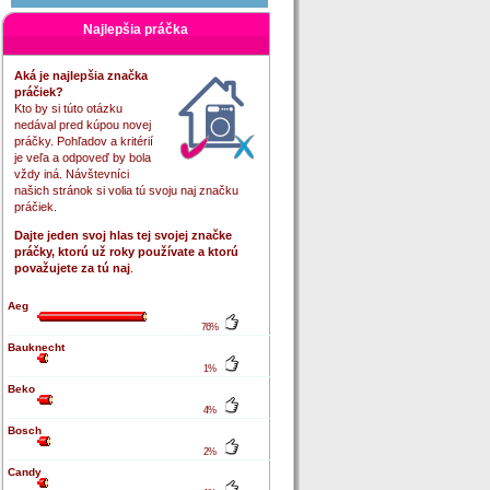
Najlepšia práčka
Aká je najlepšia značka
práčiek?
Kto by si túto otázku
nedával pred kúpou novej
práčky. Pohľadov a kritérií
je veľa a odpoveď by bola
vždy iná. Návštevníci
našich stránok si volia tú svoju naj značku
práčiek.
Dajte jeden svoj hlas tej svojej značke
práčky, ktorú už roky používate a ktorú
považujete za tú naj
.
Aeg
76%
Bauknecht
1%
Beko
4%
Bosch
2%
Candy