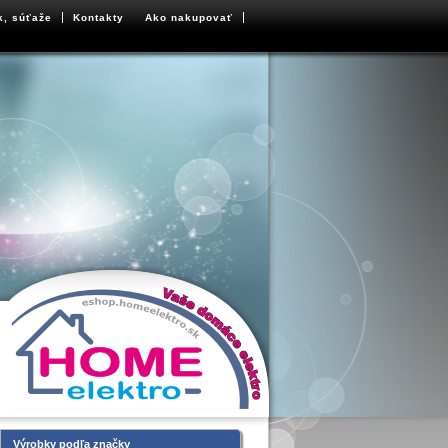
k, súťaže
Kontakty
Ako nakupovať
Výrobky podľa značky