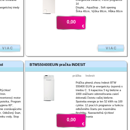
iché otváranie
Energetická trieda B, Počet programov
14
rgetickej triedy
Displej , AquaStop , Soft opening
Šírka 40cm, Výška 90cm, Hĺbka 60cm
0,00
€
ol
BTWS50400EU/N pračka INDESIT
práčka
Indesit
Práčka plnená zhora Indesit BTW
S50400 EU/N je energeticky úsporná s
 Rýchlosť
triedou C. S kapacitou 5 kg bielizne a
/min.
1000 otáčkami odstreďovania zaistí
Invertorový motor
dokonalú čistotu vašej bielizne.
poistka, Program
Spotreba energie je len 52 kWh na 100
ygiena 60°,
cyklov. 12 pracích programov a funkciu
nie zostávajúceho
odloženého štartu pre maximálnu
r, Odložený štart,
flexibilitu, Nastaviteľná rýchlosť
niku vody, Stop
odstreďovania
0,00
€