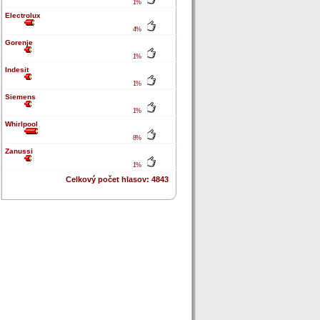
1%
Electrolux
4%
Gorenje
1%
Indesit
1%
Siemens
1%
Whirlpool
8%
Zanussi
1%
Celkový počet hlasov: 4843