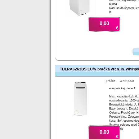
Soft Opening zaisťuje t
bubna
Radí sa do úspornej ene
B
0,00
€
TDLRA6261BS EU/N pračka vrch. ln. Whirlpo
práčka
Whirlpool
energetickej triede A.
Max. kapacita (kg): 6,
odstreďovania: 1200 ot
Energetická trieda: A, 
Baby program, Detská 
Colours, FreshCare, H
Program vlna, Zobraze
času, Soft opening doo
Systém ochrany proti ú
napúšťania
0,00
€