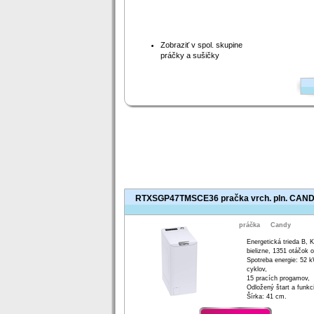
Zobraziť v spol. skupine
práčky a sušičky
RTXSGP47TMSCE36 pračka vrch. pln. CAN
práčka
Candy
Energetická trieda B, 
bielizne, 1351 otáčok 
Spotreba energie: 52 
cyklov,
15 pracích progamov,
Odložený štart a funkc
Šírka: 41 cm.