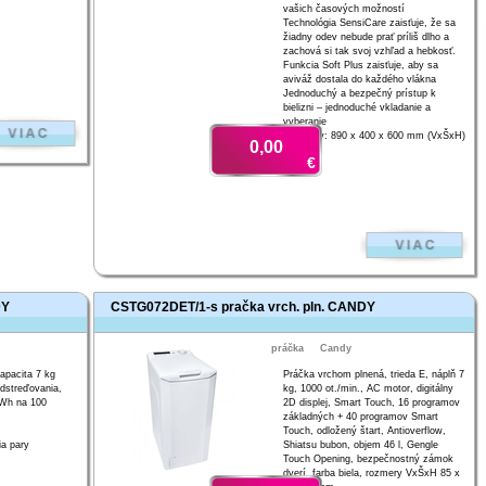
vašich časových možností
Technológia SensiCare zaisťuje, že sa
žiadny odev nebude prať príliš dlho a
zachová si tak svoj vzhľad a hebkosť.
Funkcia Soft Plus zaisťuje, aby sa
aviváž dostala do každého vlákna
Jednoduchý a bezpečný prístup k
bielizni – jednoduché vkladanie a
vyberanie
Rozmery: 890 x 400 x 600 mm (VxŠxH)
0,00
€
DY
CSTG072DET/1-s pračka vrch. pln. CANDY
práčka
Candy
Kapacita 7 kg
Práčka vrchom plnená, trieda E, náplň 7
odstreďovania,
kg, 1000 ot./min., AC motor, digitálny
kWh na 100
2D displej, Smart Touch, 16 programov
základných + 40 programov Smart
Touch, odložený štart, Antioverflow,
ia pary
Shiatsu bubon, objem 46 l, Gengle
Touch Opening, bezpečnostný zámok
dverí, farba biela, rozmery VxŠxH 85 x