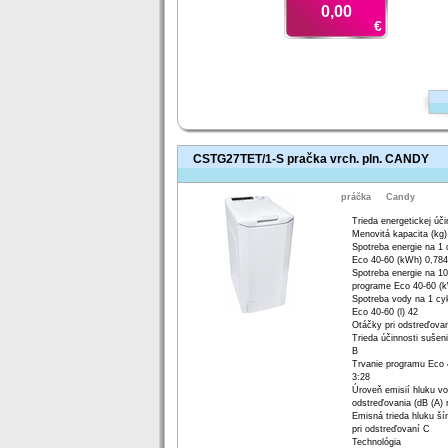
0,00
€
CSTG27TET/1-S pračka vrch. pln. CANDY
práčka
Candy
Trieda energetickej úči
Menovitá kapacita (kg)
Spotreba energie na 1
Eco 40-60 (kWh) 0,784
Spotreba energie na 10
programe Eco 40-60 (
Spotreba vody na 1 cy
Eco 40-60 (l) 42
Otáčky pri odstreďovan
Trieda účinnosti suše
B
Trvanie programu Eco 4
3:28
Úroveň emisií hluku vo
odstreďovania (dB (A) 
Emisná trieda hluku š
pri odstreďovaní C
Technológia