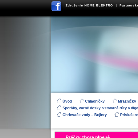
Združenie HOME ELEKTRO
Partnersk
Úvod
Chladničky
Mrazničky
Sporáky, varné dosky, vstavané rúry a dig
Ohrievače vody – Bojlery
Príslušen
Práčky zhora plnené