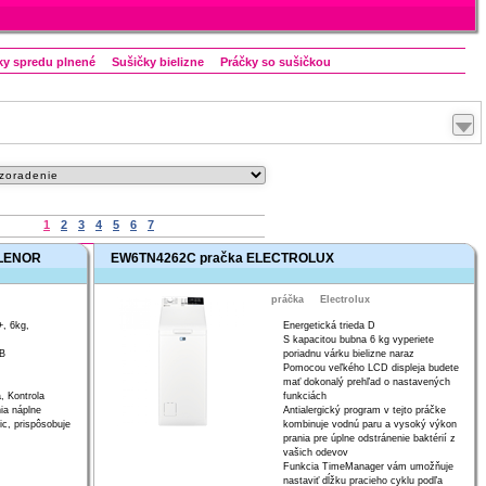
ky spredu plnené
Sušičky bielizne
Práčky so sušičkou
Indesit
1
2
3
4
5
6
7
 LENOR
EW6TN4262C pračka ELECTROLUX
práčka
Electrolux
Maximalizovať
+, 6kg,
Energetická trieda D
S kapacitou bubna 6 kg vyperiete
dB
poriadnu várku bielizne naraz
Pomocou veľkého LCD displeja budete
mať dokonalý prehľad o nastavených
, Kontrola
funkciách
ia náplne
Antialergický program v tejto práčke
c, prispôsobuje
kombinuje vodnú paru a vysoký výkon
prania pre úplne odstránenie baktérií z
vašich odevov
Funkcia TimeManager vám umožňuje
nastaviť dĺžku pracieho cyklu podľa