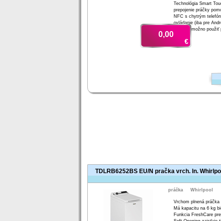
Technológia Smart Tou
prepojenie práčky pom
NFC s chytrým telefón
ovládanie (iba pre Andr
NFC, nemožno použiť 
0,00
€
TDLRB6252BS EU/N pračka vrch. ln. Whirlpo
práčka
Whirlpool
Vrchom plnená práčka
Má kapacitu na 6 kg bi
Funkcia FreshCare pre