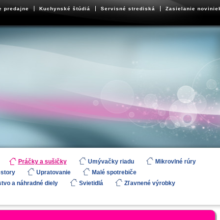
e predajne
Kuchynské štúdiá
Servisné strediská
Zasielanie novinie
Práčky a sušičky
Umývačky riadu
Mikrovlné rúry
estory
Upratovanie
Malé spotrebiče
stvo a náhradné diely
Svietidlá
Zľavnené výrobky