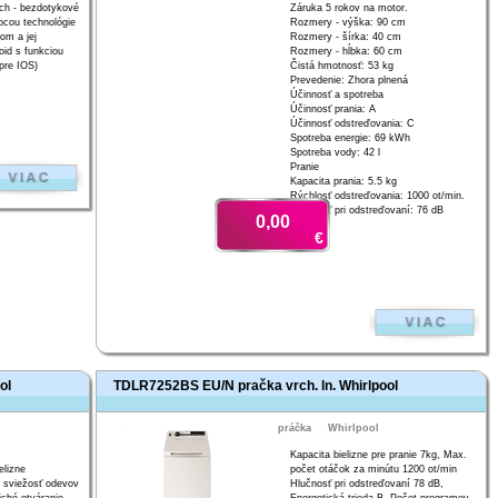
ch - bezdotykové
Záruka 5 rokov na motor.
ocou technológie
Rozmery - výška: 90 cm
om a jej
Rozmery - šírka: 40 cm
oid s funkciou
Rozmery - hĺbka: 60 cm
pre IOS)
Čistá hmotnosť: 53 kg
Prevedenie: Zhora plnená
Účinnosť a spotreba
Účinnosť prania: A
Účinnosť odstreďovania: C
Spotreba energie: 69 kWh
Spotreba vody: 42 l
Pranie
Kapacita prania: 5.5 kg
Rýchlosť odstreďovania: 1000 ot/min.
Hlučnosť pri odstreďovaní: 76 dB
0,00
€
ol
TDLR7252BS EU/N pračka vrch. ln. Whirlpool
práčka
Whirlpool
Kapacita bielizne pre pranie 7kg, Max.
elizne
počet otáčok za minútu 1200 ot/min
 sviežosť odevov
Hlučnosť pri odstreďovaní 78 dB,