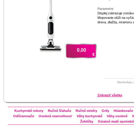
Parametre
Displej zobrazuje zostáva
Mopovanie slúži na vyčis
dreva, dlažby, mramoru aj
0,00
€
Nasleduje:
Zobraziť všetko
Kuchynské roboty
Ručné šľahače
Ručné mixéry
Grily
Hriankovače
Odšťavovače
Osobná starostlivosť
Váhy kuchynské
Váhy osobné
V
Žehličky
Ostatné malé spotrebi