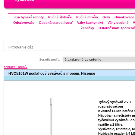
Kuchynské roboty
Ručné šľahače
Ručné mixéry
Grily
Hriankovače
Odšťavovače
Osobná starostlivosť
Váhy kuchynské
Váhy osobné
V
Žehličky
Ostatné malé spotrebi
Filtrovanie dát
Značka
Zoradiť podľa
Beko
Bravo
Candy
Electrolux
Gorenje
zobraziť i archív
Hisense
Hoover
Zanussi
Zelmer
HVC5101W podlahový vysávač s mopom, Hisense
Status
náš TIP
V letáku
Tyčový vysávač 2 v 1 –
rozprašovačom
Kvalitná Li-Ion batéri
Nádoba na nečistoty má 
tyčovému vysávaču do
textílie a 2 filtre.
Vysávanie, Utieranie, M
Hubica je osadená 4 L