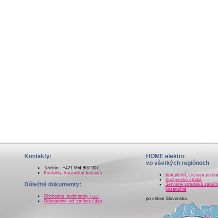
Kontakty:
HOME elektro
vo všetkých regiónoch
Telefón: +421 904 807 907
Kontakty, kontaktný formulár
Kompletný zoznam preda
Kuchynské štúdiá
Dôležité dokumenty:
Servisné strediská záručn
pozáručné
Obchodne_podmienky
(.doc)
po celom Slovensku
Odstupenie_od_zmluvy
(.doc)