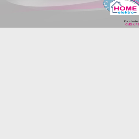
Pre združe
CMS KIP