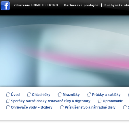
Združenie HOME ELEKTRO
Partnerske predajne
Kuchynské štú
Úvod
Chladničky
Mrazničky
Práčky a sušičky
Sporáky, varné dosky, vstavané rúry a digestory
Upratovanie
Ohrievače vody – Bojlery
Príslušenstvo a náhradné diely