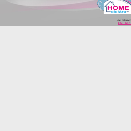
Pre združe
CMS KIP