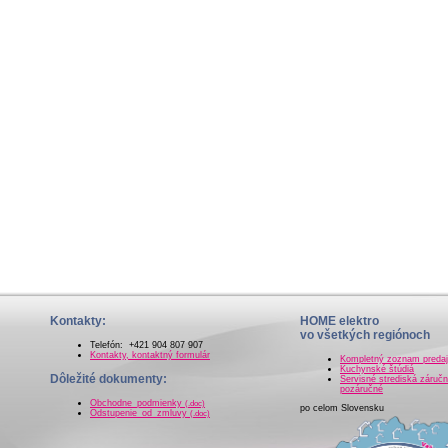
Kontakty:
HOME elektro
vo všetkých regiónoch
Telefón: +421 904 807 907
Kontakty, kontaktný formulár
Kompletný zoznam preda
Kuchynské štúdiá
Dôležité dokumenty:
Servisné strediská záručn
pozáručné
Obchodne_podmienky
(.doc)
po celom Slovensku
Odstupenie_od_zmluvy
(.doc)