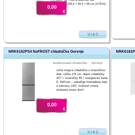
vodu, no Frost a Multi-AirFlow
rozmery 200,4 × 59,5 × 59 cm (V×Š×H)
0,00
€
NRK6182PS4 NoFROST chladnička Gorenje
NRK6182PW
kombinovaná chladnička
Gorenje
voľne stojaca chladnička s mrazničkou
dole, výška 178 cm, objem chladničky
207 l / mrazničky 85 l, energetická trieda
E, NoFrost – zabraňuje hromadeniu ľadu
a námrazy, LED, možnosť zmeny
otvárania smeru dverí
0,00
€