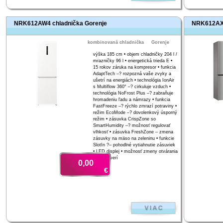
NRK612AW4 chladnička Gorenje
NRK612AXL
kombinovaná chladnička
Gorenje
výška 185 cm • objem chladničky 204 l /
mrazničky 96 l • energetická trieda E •
15 rokov záruka na kompresor • funkcia
AdaptTech –? rozpozná vaše zvyky a
ušetrí na energiách • technológia IonAir
s Multiflow 360° –? cirkuluje vzduch •
technológia NoFrost Plus –? zabraňuje
hromadeniu ľadu a námrazy • funkcia
FastFreeze –? rýchlo zmrazí potraviny •
režim EcoMode –? dovolenkový úsporný
režim • zásuvka CrispZone so
SmartHumidity –? možnosť regulovať
vlhkosť • zásuvka FreshZone – zmena
zásuvky na mäso na zeleninu • funkcie
SlotIn ?– pohodlné vytiahnutie zásuviek
• LED displej • možnosť zmeny otvárania
smeru dverí
0,00
€