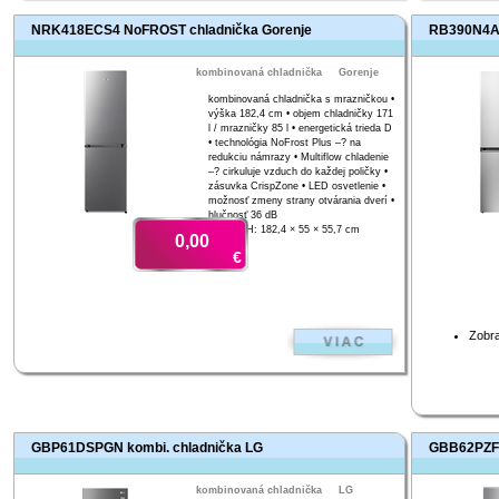
NRK418ECS4 NoFROST chladnička Gorenje
RB390N4AC
kombinovaná chladnička
Gorenje
kombinovaná chladnička s mrazničkou •
výška 182,4 cm • objem chladničky 171
l / mrazničky 85 l • energetická trieda D
• technológia NoFrost Plus –? na
redukciu námrazy • Multiflow chladenie
–? cirkuluje vzduch do každej poličky •
zásuvka CrispZone • LED osvetlenie •
možnosť zmeny strany otvárania dverí •
hlučnosť 36 dB
V × Š × H: 182,4 × 55 × 55,7 cm
0,00
€
Zobra
GBP61DSPGN kombi. chladnička LG
GBB62PZFG
kombinovaná chladnička
LG