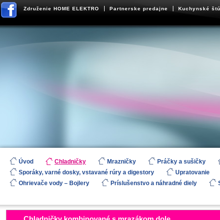
Združenie HOME ELEKTRO
Partnerske predajne
Kuchynské štú
Úvod
Chladničky
Mrazničky
Práčky a sušičky
Sporáky, varné dosky, vstavané rúry a digestory
Upratovanie
Ohrievače vody – Bojlery
Príslušenstvo a náhradné diely
Chladničky kombinované s mrazákom dole