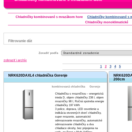
Chladničky kombinované s mrazákom hore
Chladničky kombinované s 
Chladničky monoklimatické
Filtrovanie dát
Značka
Zoradiť podľa
Aeg
Beko
Bosch
Candy
Electrolux
zobraziť i archív
Gorenje
Hisense
Indesit
LG
Liebherr
Mora
1
2
3
4
5
Whirlpool
Zanussi
NRK620DAXL4 chladnička Gorenje
NRK620DA2
200cm
Status
náš TIP
kombinovaná chladnička
Gorenje
V letáku
Chladnička s mrazničkou – energetická
Zľavnený výrobok
trieda D, objem chladničky 238 l, objem
mrazničky 98 l, Ročná spotreba energie
chladničky 197 kWh
3 police, doprava, LED osvetlenie a
indikácia otvorených dverí chladničky,
super mrazenie, automatické
odmrazovanie mrazničky, automatické
odmrazovanie chladničky a dva
chladiace okruhy, bez pripojenia na