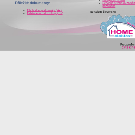
Dôležité dokumenty:
Servisné strediská záručn
pozáručné
Obchodne_podmienky
(.doc)
po celom Slovensku
Odstupenie_od_zmluvy
(.doc)
Pre združe
CMS KIP