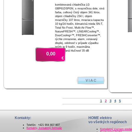
kombinovaná chladnička LG
GBP61DSPGN, s mrazničkou dole, sivá
farba, celkový čistý objem 341 litrov,
objem chladničky 234 l, objem
mrazničky 107 litrov, mraziaca kapacita
10 kg/24 hodín, klimatická trieda SN-T,
Total No Frost, Multi-Air Flow™,
NatureFRESH™, LINEARCooling™,
DoorCooling+™, FRESHConverter™,
rýchle zmrazenie, alarm, vstavaný
displej, odolnosť v prípade výpadku
prúdu je 9 hodín, maximálna
dosahovaná hlučnosť 35 dB
0,00
€
1
2
3
4
5
Kontakty:
HOME elektro
vo všetkých regiónoch
Telefón: +421 904 807 907
Kontakty, kontaktný formulár
Kompletný zoznam preda
Kuchynské štúdiá