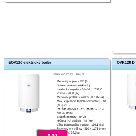
EOV120 elektrický bojler
OVK120 D e
ohrievač vody – bojler
Menovitý objem - 120 (l)
Spôsob ohrevu - elektrický
Elektrické napätie - 1/N/PE ~ 230 V
Príkon - 2000 (W)
Menovitý pretlak v nádrži - 0,6 (MPa)
Max. vypínacia teplota termostatu - 68
(+/-3) (°C)
Inf. čas ohrevu z 15°C na 65°C - ~ 3
hod 33 (min)
Stupeň ochrany - IP 25
Hrúbka PU izolácie - 48 (mm)
Váha (naplneného vodou) - 159,1 (kg)
Rozmery o x výška - 510 x 1178 (mm)
Hmotnosť: 39,1kg
0,00