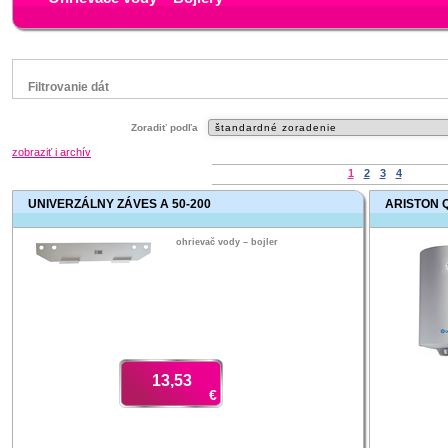
Filtrovanie dát
Značka
Zoradiť podľa
Gorenje
zobraziť i archív
Tatramat
1
2
3
4
UNIVERZÁLNY ZÁVES A 50-200
Status
ARISTON Q
náš TIP
ohrievač vody – bojler
13,53
€