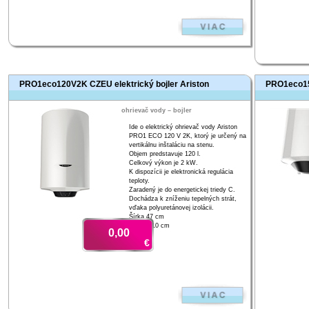
PRO1eco120V2K CZEU elektrický bojler Ariston
PRO1eco150
ohrievač vody – bojler
Ide o elektrický ohrievač vody Ariston
PRO1 ECO 120 V 2K, ktorý je určený na
vertikálnu inštaláciu na stenu.
Objem predstavuje 120 l.
Celkový výkon je 2 kW.
K dispozícii je elektronická regulácia
teploty.
Zaradený je do energetickej triedy C.
Dochádza k zníženiu tepelných strát,
vďaka polyuretánovej izolácii.
Šírka 47 cm
Výška 110 cm
0,00
€