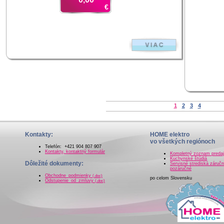
€
1
2
3
4
Kontakty:
HOME elektro
vo všetkých regiónoch
Telefón: +421 904 807 907
Kontakty, kontaktný formulár
Kompletný zoznam preda
Kuchynské štúdiá
Dôležité dokumenty:
Servisné strediská záručn
pozáručné
Obchodne_podmienky
(.doc)
po celom Slovensku
Odstupenie_od_zmluvy
(.doc)