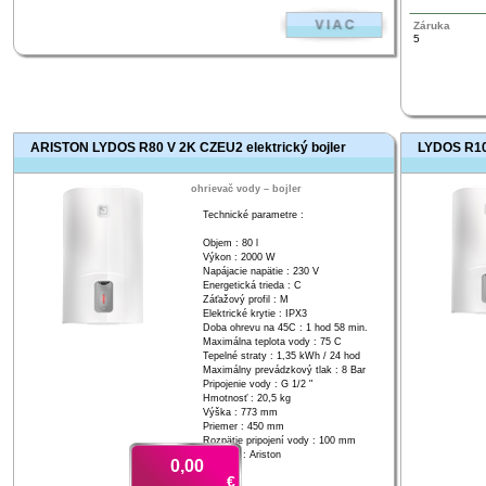
Záruka
5
ARISTON LYDOS R80 V 2K CZEU2 elektrický bojler
LYDOS R100
ohrievač vody – bojler
Technické parametre :
Objem : 80 l
Výkon : 2000 W
Napájacie napätie : 230 V
Energetická trieda : C
Záťažový profil : M
Elektrické krytie : IPX3
Doba ohrevu na 45C : 1 hod 58 min.
Maximálna teplota vody : 75 C
Tepelné straty : 1,35 kWh / 24 hod
Maximálny prevádzkový tlak : 8 Bar
Pripojenie vody : G 1/2 "
Hmotnosť : 20,5 kg
Výška : 773 mm
Priemer : 450 mm
Rozpätie pripojení vody : 100 mm
Výrobca : Ariston
0,00
€