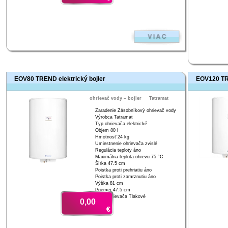
EOV80 TREND elektrický bojler
EOV120 TRE
ohrievač vody – bojler
Tatramat
Zaradenie Zásobníkový ohrievač vody
Výrobca Tatramat
Typ ohrievača elektrické
Objem 80 l
Hmotnosť 24 kg
Umiestnenie ohrievača zvislé
Regulácia teploty áno
Maximálna teplota ohrevu 75 °C
Šírka 47.5 cm
Poistka proti prehriatiu áno
Poistka proti zamrznutiu áno
Výška 81 cm
Priemer 47.5 cm
Druh ohrievača Tlakové
0,00
€