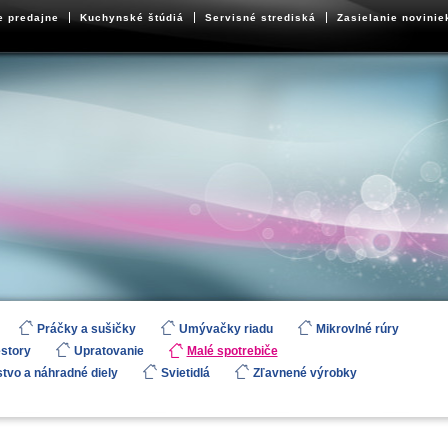
e predajne
Kuchynské štúdiá
Servisné strediská
Zasielanie novinie
Práčky a sušičky
Umývačky riadu
Mikrovlné rúry
estory
Upratovanie
Malé spotrebiče
stvo a náhradné diely
Svietidlá
Zľavnené výrobky