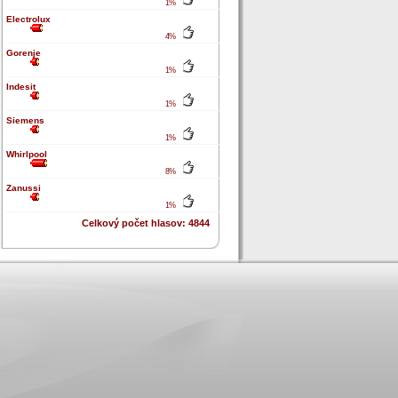
1%
Electrolux
4%
Gorenje
1%
Indesit
1%
Siemens
1%
Whirlpool
8%
Zanussi
1%
Celkový počet hlasov: 4844