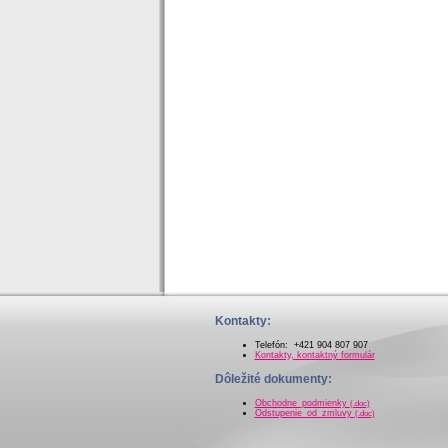
Kontakty:
Telefón: +421 904 807 907
Kontakty, kontaktný formulár
Dôležité dokumenty:
Obchodne_podmienky
(.doc)
Odstupenie_od_zmluvy
(.doc)