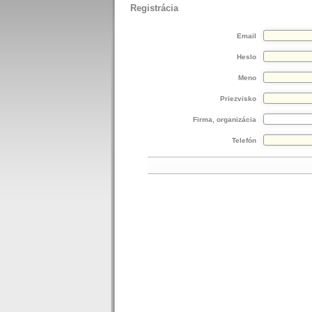
Registrácia
Email
Heslo
Meno
Priezvisko
Firma, organizácia
Telefón