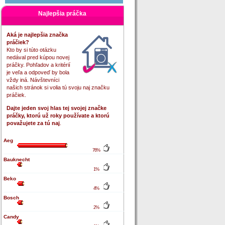
Najlepšia práčka
Aká je najlepšia značka
práčiek?
Kto by si túto otázku
nedával pred kúpou novej
práčky. Pohľadov a kritérií
je veľa a odpoveď by bola
vždy iná. Návštevníci
našich stránok si volia tú svoju naj značku
práčiek.
Dajte jeden svoj hlas tej svojej značke
práčky, ktorú už roky používate a ktorú
považujete za tú naj
.
Aeg
76%
Bauknecht
1%
Beko
4%
Bosch
2%
Candy