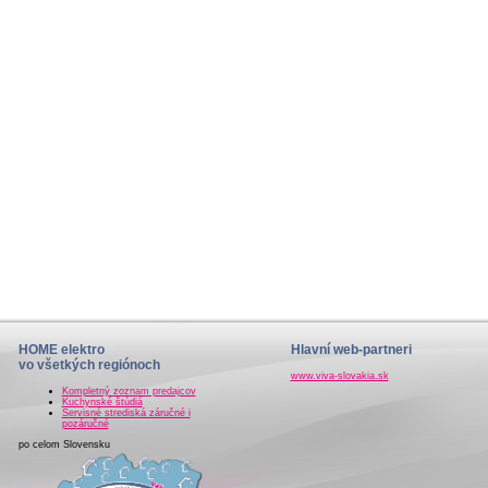
HOME elektro
Hlavní web-partneri
vo všetkých regiónoch
www.viva-slovakia.sk
Kompletný zoznam predajcov
Kuchynské štúdiá
Servisné strediská záručné i
pozáručné
po celom Slovensku