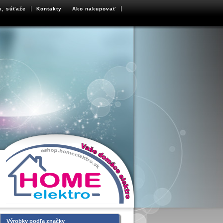
k, súťaže
Kontakty
Ako nakupovať
Výrobky podľa značky