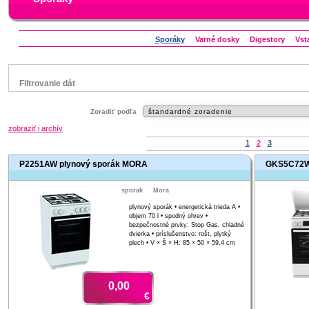
Sporáky
​Varné dosky
Digestory
Vst
Filtrovanie dát
Značka
Zoradiť podľa
Amica
Beko
Electrolux
Gorenje
Mora
zobraziť i archív
Zanussi
1
2
3
Status
P2251AW plynový sporák MORA
GKS5C72WF
náš TIP
V letáku
sporak
Mora
Zľavnený výrobok
plynový sporák • energetická trieda A •
objem 70 l • spodný ohrev •
bezpečnostné prvky: Stop Gas, chladné
dvierka • príslušenstvo: rošt, plytký
plech • V × Š × H: 85 × 50 × 59,4 cm
0,00
€