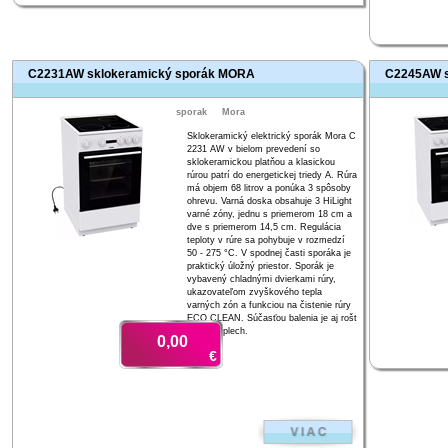
C2231AW sklokeramický sporák MORA
C2245AW s
sporak
Mora
Sklokeramický elektrický sporák Mora C
2231 AW v bielom prevedení so
sklokeramickou platňou a klasickou
rúrou patrí do energetickej triedy A. Rúra
má objem 68 litrov a ponúka 3 spôsoby
ohrevu. Varná doska obsahuje 3 HiLight
varné zóny, jednu s priemerom 18 cm a
dve s priemerom 14,5 cm. Regulácia
teploty v rúre sa pohybuje v rozmedzí
50 - 275 °C. V spodnej časti sporáka je
praktický úložný priestor. Sporák je
vybavený chladnými dvierkami rúry,
ukazovateľom zvyškového tepla
varných zón a funkciou na čistenie rúry
ECO CLEAN. Súčasťou balenia je aj rošt
a plytký plech.
0,00
€