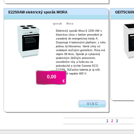
E2250AW elektrický sporák MORA
GEIT5C60W
sporak
Mora
Elektrický sporák Mora E 2250 AW s
klasickou rúrou v bielom prevedení je
zaradený do energetickej triedy A.
Disponuje 4 liatinovými platňami, z toho
jednou rýchlovarnou. Varné zóny sú
ovládané otočnými gombíkmi. Rúra má
objem 68 litrov. Sporák je vybavený
praktickým úložným priestorom,
osvetlením rúry a funkciou na
jednoduché a rýchle čistenie ECO
CLEAN. Súčasťou balenia je aj rošt.
Elektrické napätie 400 V.
0,00
€
1
2
3