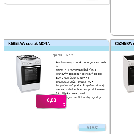
K5655AW sporák MORA
C5245BW s
sporak
Mora
kombinovaný sporák • energetická trieda
A •
objem 70 l • teplovzdušná rúra s
kruhovým telesom • dotykový displej •
Eco Clean čistenie rúry • 8
prednastavených programov •
bezpečnostné prvky: Stop Gas, detský
zámok, chladné dvierka • príslušenstvo:
XXL hlboký pekáč, rošt
Počet programov 8, Displej digitálny
0,00
€