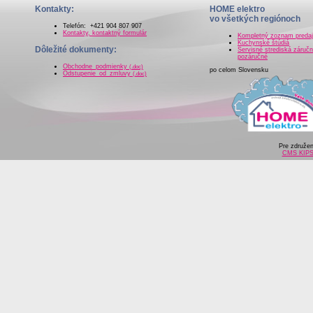
Kontakty:
HOME elektro
vo všetkých regiónoch
Telefón: +421 904 807 907
Kontakty, kontaktný formulár
Kompletný zoznam preda
Kuchynské štúdiá
Dôležité dokumenty:
Servisné strediská záručn
pozáručné
Obchodne_podmienky
(.doc)
po celom Slovensku
Odstupenie_od_zmluvy
(.doc)
Pre združe
CMS KIP