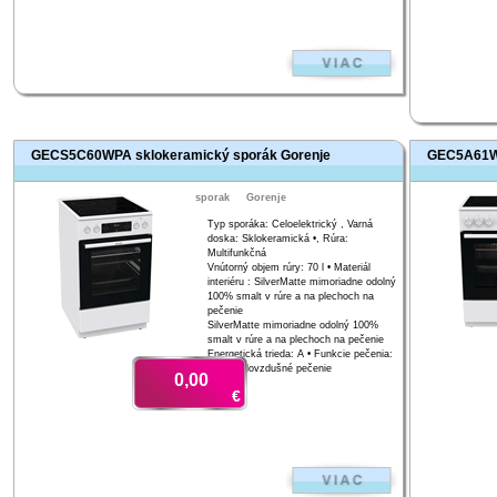
GECS5C60WPA sklokeramický sporák Gorenje
GEC5A61WG
sporak
Gorenje
Typ sporáka: Celoelektrický , Varná
doska: Sklokeramická •, Rúra:
Multifunkčná
Vnútorný objem rúry: 70 l • Materiál
interiéru : SilverMatte mimoriadne odolný
100% smalt v rúre a na plechoch na
pečenie
SilverMatte mimoriadne odolný 100%
smalt v rúre a na plechoch na pečenie
Energetická trieda: A • Funkcie pečenia:
Gril, Teplovzdušné pečenie
0,00
€