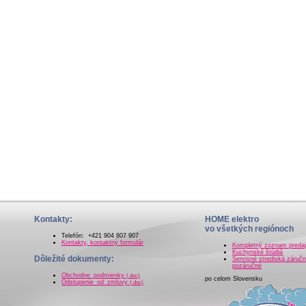
Kontakty:
HOME elektro
vo všetkých regiónoch
Telefón: +421 904 807 907
Kontakty, kontaktný formulár
Kompletný zoznam preda
Kuchynské štúdiá
Dôležité dokumenty:
Servisné strediská záručn
pozáručné
Obchodne_podmienky
(.doc)
po celom Slovensku
Odstupenie_od_zmluvy
(.doc)