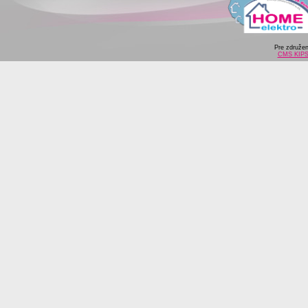
Pre združe
CMS KIP