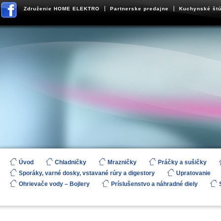
Združenie HOME ELEKTRO
Partnerske predajne
Kuchynské štú
Úvod
Chladničky
Mrazničky
Práčky a sušičky
Sporáky, varné dosky, vstavané rúry a digestory
Upratovanie
Ohrievače vody – Bojlery
Príslušenstvo a náhradné diely