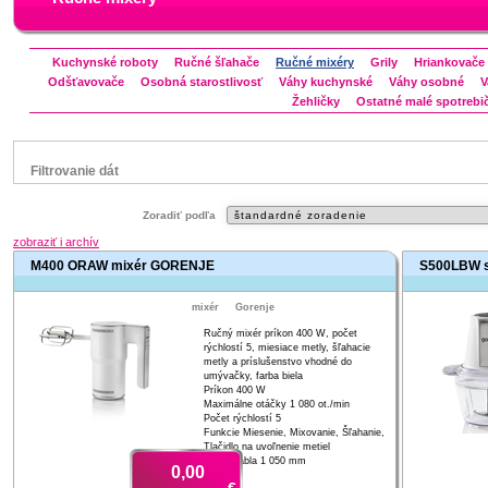
Kuchynské roboty
Ručné šľahače
Ručné mixéry
Grily
Hriankovače
Odšťavovače
Osobná starostlivosť
Váhy kuchynské
Váhy osobné
V
Žehličky
Ostatné malé spotrebi
Filtrovanie dát
Značka
Zoradiť podľa
Bravo
zobraziť i archív
Electrolux
M400 ORAW mixér GORENJE
S500LBW 
Gorenje
Mora
mixér
Gorenje
Zelmer
Ručný mixér príkon 400 W, počet
rýchlostí 5, miesiace metly, šľahacie
Status
metly a príslušenstvo vhodné do
umývačky, farba biela
náš TIP
Príkon 400 W
Maximálne otáčky 1 080 ot./min
Počet rýchlostí 5
Funkcie Miesenie, Mixovanie, Šľahanie,
Tlačidlo na uvoľnenie metiel
Dĺžka kábla 1 050 mm
0,00