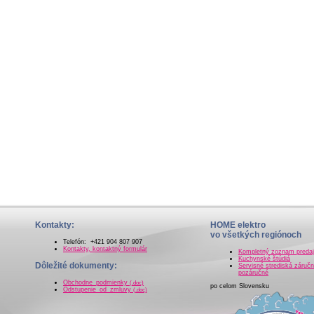
Kontakty:
HOME elektro
vo všetkých regiónoch
Telefón: +421 904 807 907
Kontakty, kontaktný formulár
Kompletný zoznam preda
Kuchynské štúdiá
Dôležité dokumenty:
Servisné strediská záručn
pozáručné
Obchodne_podmienky
(.doc)
po celom Slovensku
Odstupenie_od_zmluvy
(.doc)