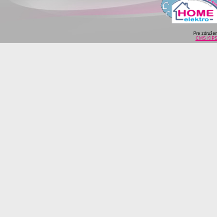
Pre združe
CMS KIP