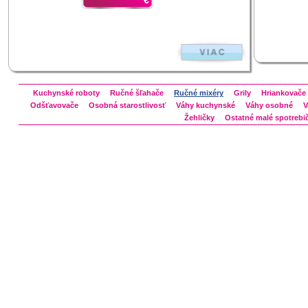
€
Kuchynské roboty
Ručné šľahače
Ručné mixéry
Grily
Hriankovače
Odšťavovače
Osobná starostlivosť
Váhy kuchynské
Váhy osobné
V
Žehličky
Ostatné malé spotrebi