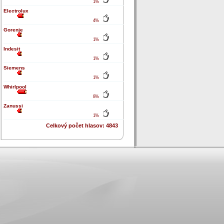
1%
Electrolux
4%
Gorenje
1%
Indesit
1%
Siemens
1%
Whirlpool
8%
Zanussi
1%
Celkový počet hlasov: 4843