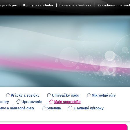
e predajne
Kuchynské štúdiá
Servisné strediská
Zasielanie novinie
Práčky a sušičky
Umývačky riadu
Mikrovlné rúry
estory
Upratovanie
Malé spotrebiče
stvo a náhradné diely
Svietidlá
Zľavnené výrobky