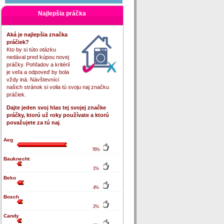
Najlepšia práčka
Aká je najlepšia značka
práčiek?
Kto by si túto otázku
nedával pred kúpou novej
práčky. Pohľadov a kritérií
je veľa a odpoveď by bola
vždy iná. Návštevníci
našich stránok si volia tú svoju naj značku
práčiek.
Dajte jeden svoj hlas tej svojej značke
práčky, ktorú už roky používate a ktorú
považujete za tú naj
.
Aeg
76%
Bauknecht
1%
Beko
4%
Bosch
2%
Candy