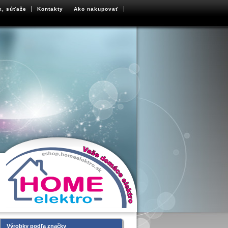
k, súťaže
Kontakty
Ako nakupovať
Výrobky podľa značky