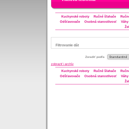
Kuchynské roboty
Ručné šľahače
Ručné
Odšťavovače
Osobná starostlivosť
Váhy
Že
Filtrovanie dát
Značka
Zoradiť podľa
Bravo
zobraziť i archív
Gorenje
Kuchynské roboty
Ručné šľahače
Ručné
Orava
Odšťavovače
Osobná starostlivosť
Váhy
Zelmer
Že
Status
náš TIP