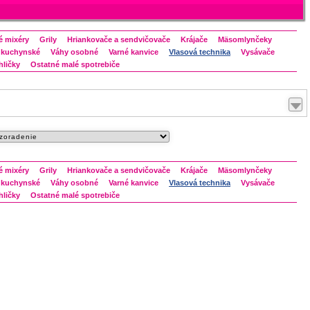
 mixéry
Grily
Hriankovače a sendvičovače
Krájače
Mäsomlynčeky
 kuchynské
Váhy osobné
Varné kanvice
Vlasová technika
Vysávače
hličky
Ostatné malé spotrebiče
 mixéry
Grily
Hriankovače a sendvičovače
Krájače
Mäsomlynčeky
 kuchynské
Váhy osobné
Varné kanvice
Vlasová technika
Vysávače
hličky
Ostatné malé spotrebiče
Maximalizovať