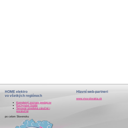
HOME elektro
Hlavní web-partneri
vo všetkých regiónoch
www.viva-slovakia.sk
Kompletný zoznam predajcov
Kuchynské štúdiá
Servisné strediská záručné i
pozáručné
po celom Slovensku