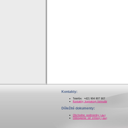
Kontakty:
Telefón: +421 904 807 907
Kontakty, kontaktný formulár
Dôležité dokumenty:
Obchodne_podmienky
(.doc)
Odstupenie_od_zmluvy
(.doc)